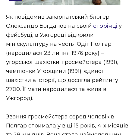
Стиль життя
Як повідомив закарпатський блогер
Втрачений Ужгород
Олександр Богданов на своїй
сторінці
у
Втрачений Ужгород (відеоверсія)
фейсбуці, в Ужгороді відкрили
мініскульптуру на честь Юдіт Полгар
(народилася 23 липня 1976 року) –
угорської шахістки, гросмейстера (1991),
ЗАКАРПАТСЬКІ НОВИНИ
чемпіонки Угорщини (1991), єдиної
шахістки в історії, що досягла рейтингу
НОВИНИ ЗАХІДНОЇ УКРАЇНИ
2700. Її мати народилася та жила в
Ужгороді.
ФОТО
Звання гросмейстера серед чоловіків
Полгар отримала у віці 15 років, 4-х місяців
та 28-ми днів. Вона стала наймолодшим