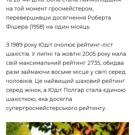
ВІДЕО
на той момент гросмейстером,
перевершивши досягнення Роберта
Фішера (1958) на один місяць.
З 1989 року Юдіт очолює рейтинг-ліст
шахістів. У липні та жовтні 2005 року мала
свій максимальний рейтинг 2735, обидва
рази займаючи восьме місце у світі серед
чоловіків. Це найвищий шаховий рейтинг
серед жінок, а Юдіт Полгар стала єдиною
шахісткою, яка досягла
супергросмейстерського рейтингу.