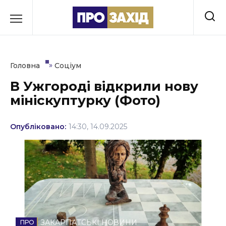
Перейти
до
РУБРИКИ
вмісту
Економіка
»
Головна
Соціум
Здоров’я
В Ужгороді відкрили нову
мініскуптурку (Фото)
Культура
Освіта
Опубліковано:
14:30, 14.09.2025
Події
Політика
Соціум
Спорт
ЗАКАРПАТСЬКІ НОВИНИ