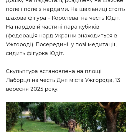
дошку на п’єдесталі, розділену на шахове
поле і поле з нардами. На шахівниці стоїть
шахова фігура – Королева, на честь Юдіт.
На нардовій частині пара кубиків
(федерація нард України знаходиться в
Ужгороді). Посередині, у позі медитації,
сидить фігурка Юдіт.
Скульптура встановлена на площі
Лаборця на честь Дня міста Ужгорода, 13
вересня 2025 року.