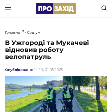
Перейти
до
РУБРИКИ
вмісту
Економіка
»
Головна
Соціум
Здоров’я
В Ужгороді та Мукачеві
відновив роботу
Культура
велопатруль
Освіта
Опубліковано:
14:20, 01.05.2025
Події
Політика
Соціум
Спорт