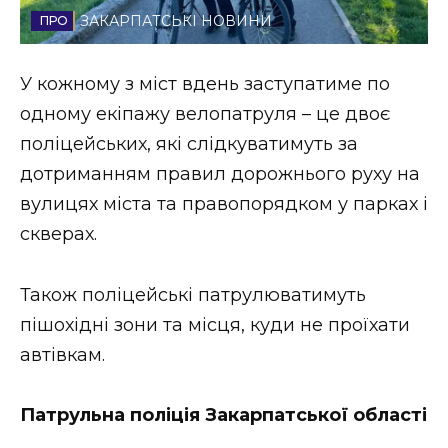
ЗАКАРПАТСЬКІ НОВИНИ
Стиль життя
Втрачений Ужгород
У кожному з міст вдень заступатиме по
одному екіпажу велопатруля – це двоє
Втрачений Ужгород (відеоверсія)
поліцейських, які слідкуватимуть за
дотриманням правил дорожнього руху на
вулицях міста та правопорядком у парках і
ЗАКАРПАТСЬКІ НОВИНИ
сквeрах.
Також поліцейські патрулюватимуть
НОВИНИ ЗАХІДНОЇ УКРАЇНИ
пішохідні зони та місця, куди не проїхати
автівкам.
ФОТО
Патрульна поліція Закарпатської області