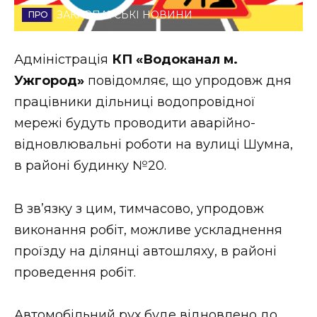
ЗАКАРПАТСЬКІ НОВИНИ
Стиль життя
Втрачений Ужгород
Адміністрація
КП «Водоканал м.
Ужгород»
повідомляє, що упродовж дня
Втрачений Ужгород (відеоверсія)
працівники дільниці водопровідної
мережі будуть проводити аварійно-
відновлювальні роботи на вулиці Шумна,
ЗАКАРПАТСЬКІ НОВИНИ
в районі будинку №20.
В зв’язку з цим, тимчасово, упродовж
НОВИНИ ЗАХІДНОЇ УКРАЇНИ
виконання робіт, можливе ускладнення
проїзду на ділянці автошляху, в районі
ФОТО
проведення робіт.
Автомобільний рух буде відновлено до