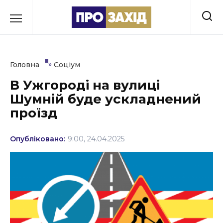
Перейти
до
РУБРИКИ
вмісту
Економіка
»
Головна
Соціум
Здоров’я
В Ужгороді на вулиці
Шумній буде ускладнений
Культура
проїзд
Освіта
Опубліковано:
9:00, 24.04.2025
Події
Політика
Соціум
Спорт