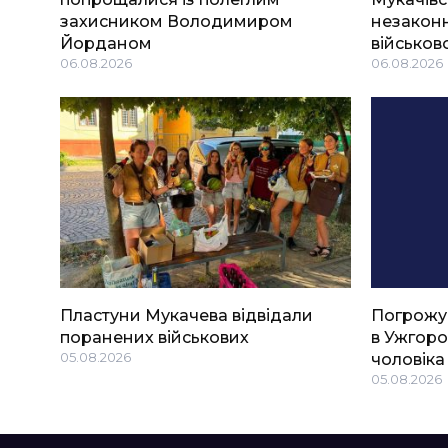
захисником Володимиром
незаконн
Йорданом
військов
06.08.2026
06.08.2026
Пластуни Мукачева відвідали
Погрожу
поранених військових
в Ужгоро
05.08.2026
чоловіка
05.08.2026