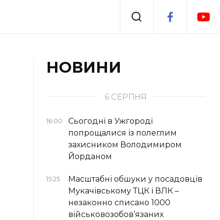
Події
НОВИНИ
я
Втрачений Ужгород
6 СЕРПНЯ
Сьогодні в Ужгороді
16:00
попрощалися із полеглим
захисником Володимиром
Йорданом
Масштабні обшуки у посадовців
15:25
Мукачівському ТЦК і ВЛК –
незаконно списано 1000
військовозобов’язаних