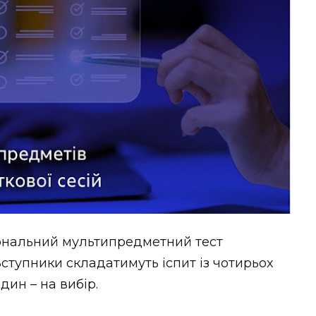
ональний мультипредметний тест
Вступники складатимуть іспит із чотирьох
дин – на вибір.