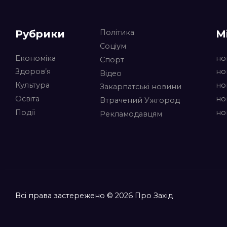
Рубрики
М
Політика
Соціум
Економіка
но
Спорт
Здоров’я
но
Відео
Культура
но
Закарпатські новини
Освіта
но
Втрачений Ужгород
Події
но
Рекламодавцям
Всі права застережено © 2026 Про Захід