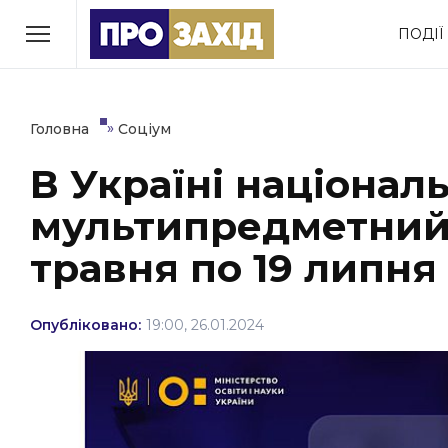
Перейти
ПОДІЇ
до
РУБРИКИ
вмісту
Економіка
Здоров’я
»
Головна
Соціум
В Україні націонал
Політика
Соціум
мультипредметний 
Втрачений Ужгород
(відеоверсія)
травня по 19 липня
Опубліковано:
19:00, 26.01.2024
ЗАКАРПАТСЬКІ НОВИНИ