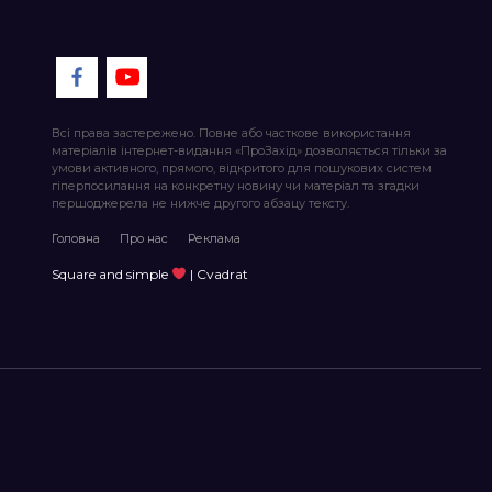
Всі права застережено. Повне або часткове використання
матеріалів інтернет-видання «ПроЗахід» дозволяється тільки за
умови активного, прямого, відкритого для пошукових систем
гіперпосилання на конкретну новину чи матеріал та згадки
першоджерела не нижче другого абзацу тексту.
Головна
Про нас
Реклама
Square and simple
| Cvadrat