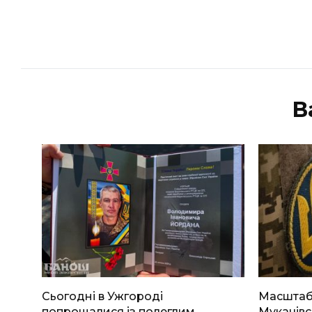
В
Сьогодні в Ужгороді
Масштабн
попрощалися із полеглим
Мукачівс