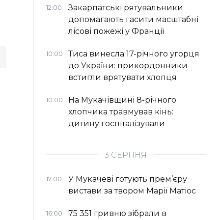
Закарпатські рятувальники
12:00
допомагають гасити масштабні
лісові пожежі у Франції
Тиса винесла 17-річного угорця
10:00
до України: прикордонники
встигли врятувати хлопця
На Мукачівщині 8-річного
10:00
хлопчика травмував кінь:
дитину госпіталізували
3 СЕРПНЯ
У Мукачеві готують прем’єру
17:00
вистави за твором Марії Матіос
75 351 гривню зібрали в
16:00