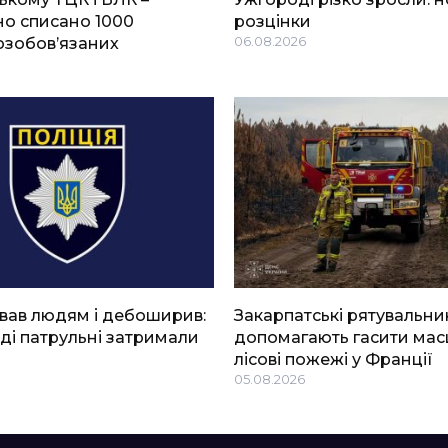
о списано 1000
розцінки
озобов’язаних
06.08.2026
вав людям і дебоширив:
Закарпатські рятувальни
ді патрульні затримали
допомагають гасити мас
лісові пожежі у Франції
05.08.2026