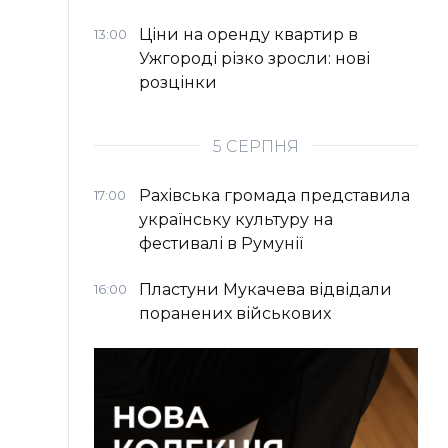
Ціни на оренду квартир в
13:00
Ужгороді різко зросли: нові
розцінки
5 СЕРПНЯ
Рахівська громада представила
17:00
українську культуру на
фестивалі в Румунії
Пластуни Мукачева відвідали
16:00
поранених військових