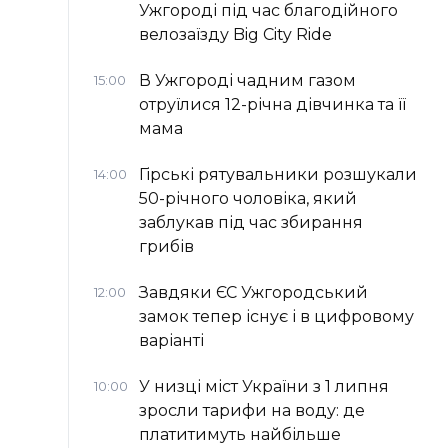
Ужгороді під час благодійного
велозаїзду Big Сity Ride
В Ужгороді чадним газом
15:00
отруїлися 12-річна дівчинка та її
мама
Гірські рятувальники розшукали
14:00
50-річного чоловіка, який
заблукав під час збирання
грибів
Завдяки ЄС Ужгородський
12:00
замок тепер існує і в цифровому
варіанті
У низці міст України з 1 липня
10:00
зросли тарифи на воду: де
платитимуть найбільше