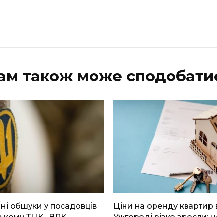
ам також може сподобати
і обшуки у посадовців
Ціни на оренду квартир 
ькому ТЦК і ВЛК –
Ужгороді різко зросли: н