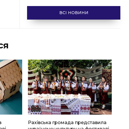
ВСІ НОВИНИ
ся
в
Рахівська громада представила
ові
українську культуру на фестивалі