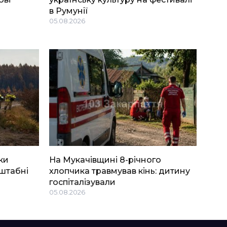
в Румунії
05.08.2026
ки
На Мукачівщині 8-річного
штабні
хлопчика травмував кінь: дитину
госпіталізували
05.08.2026