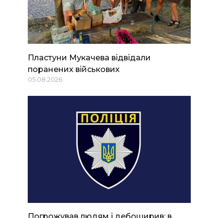
Пластуни Мукачева відвідали
поранених військових
05.08.2026
Погрожував людям і дебоширив: в