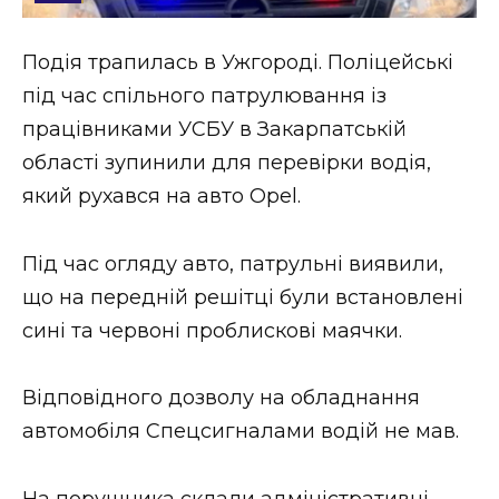
Стиль життя
Подія трапилась в Ужгороді. Поліцейські
Втрачений Ужгород
під час спільного патрулювання із
Втрачений Ужгород (відеоверсія)
працівниками УСБУ в Закарпатській
області зупинили для перевірки водія,
який рухався на авто Opel.
ЗАКАРПАТСЬКІ НОВИНИ
Під час огляду авто, патрульні виявили,
що на передній решітці були встановлені
НОВИНИ ЗАХІДНОЇ УКРАЇНИ
сині та червоні проблискові маячки.
Відповідного дозволу на обладнання
ФОТО
автомобіля Спецсигналами водій не мав.
На порушника склали адміністративні