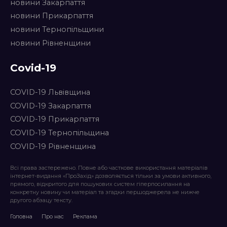
новини Закарпаття
новини Прикарпаття
новини Тернопільщини
новини Рівненщини
Covid-19
COVID-19 Львівщина
COVID-19 Закарпаття
COVID-19 Прикарпаття
COVID-19 Тернопільщина
COVID-19 Рівненщина
Всі права застережено. Повне або часткове використання матеріалів
інтернет-видання «ПроЗахід» дозволяється тільки за умови активного,
прямого, відкритого для пошукових систем гіперпосилання на
конкретну новину чи матеріал та згадки першоджерела не нижче
другого абзацу тексту.
Головна
Про нас
Реклама