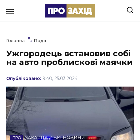
Перейти
до
РУБРИКИ
вмісту
Економіка
»
Головна
Події
Здоров’я
Ужгородець встановив собі
на авто проблискові маячки
Культура
Освіта
Опубліковано:
9:40, 25.03.2024
Події
Політика
Соціум
Спорт
ЗАКАРПАТСЬКІ НОВИНИ