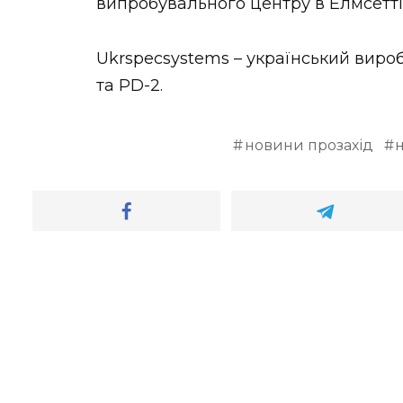
випробувального центру в Елмсетті
Ukrspecsystems – український виро
та PD-2.
новини прозахід