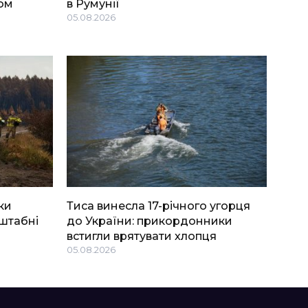
ом
в Румунії
05.08.2026
ки
Тиса винесла 17-річного угорця
штабні
до України: прикордонники
встигли врятувати хлопця
05.08.2026