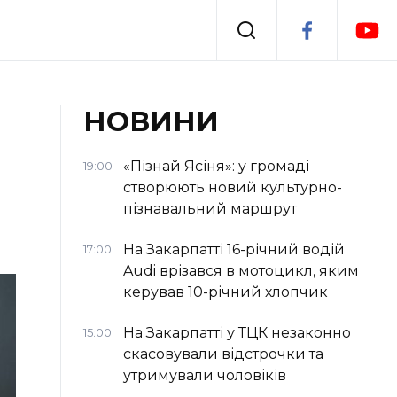
Події
НОВИНИ
я
Втрачений Ужгород
«Пізнай Ясіня»: у громаді
19:00
створюють новий культурно-
пізнавальний маршрут
На Закарпатті 16-річний водій
17:00
Audi врізався в мотоцикл, яким
керував 10-річний хлопчик
На Закарпатті у ТЦК незаконно
15:00
скасовували відстрочки та
утримували чоловіків