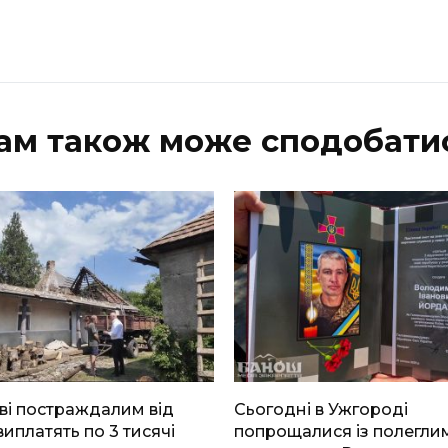
ам також може сподобати
ві постраждалим від
Сьогодні в Ужгороді
виплатять по 3 тисячі
попрощалися із полегли