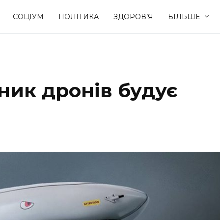
СОЦІУМ
ПОЛІТИКА
ЗДОРОВ’Я
БІЛЬШЕ
Культура
Освіта
ник дронів будує
Спорт
Стиль житт