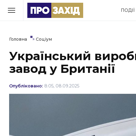
Перейти
ПОДІЇ
до
РУБРИКИ
вмісту
Економіка
Здоров’я
»
Головна
Соціум
Український вироб
Політика
Соціум
завод у Британії
Втрачений Ужгород
(відеоверсія)
Опубліковано:
8:05, 08.09.2025
ЗАКАРПАТСЬКІ НОВИНИ