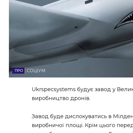
НОВИНИ ЗАХІДНОЇ УКРАЇНИ
ФОТО
ВІДЕО
СОЦІУМ
Ukrspecsystems будує завод у Велик
виробництво дронів.
Завод буде дислокуватись в Мілден
виробничої площі. Крім цього пере