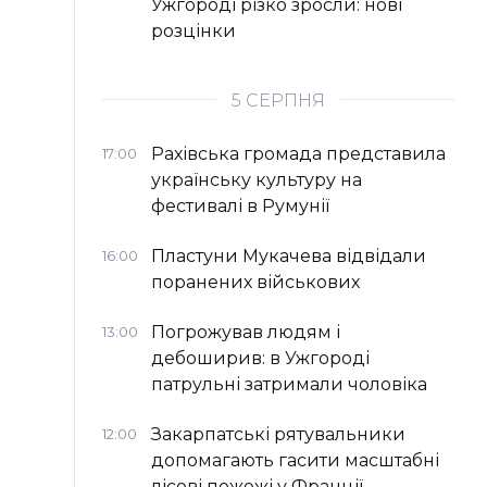
Ужгороді різко зросли: нові
розцінки
5 СЕРПНЯ
Рахівська громада представила
17:00
українську культуру на
фестивалі в Румунії
Пластуни Мукачева відвідали
16:00
поранених військових
Погрожував людям і
13:00
дебоширив: в Ужгороді
патрульні затримали чоловіка
Закарпатські рятувальники
12:00
допомагають гасити масштабні
лісові пожежі у Франції