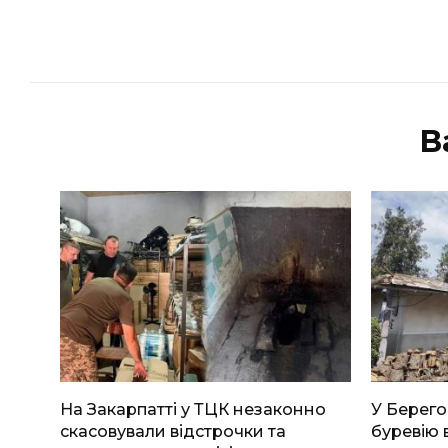
В
На Закарпатті у ТЦК незаконно
У Берего
скасовували відстрочки та
буревію 