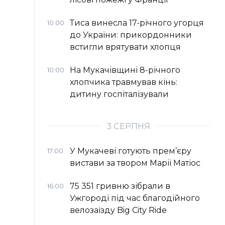
Тиса винесла 17-річного угорця
10:00
до України: прикордонники
встигли врятувати хлопця
На Мукачівщині 8-річного
10:00
хлопчика травмував кінь:
дитину госпіталізували
3 СЕРПНЯ
У Мукачеві готують прем’єру
17:00
вистави за твором Марії Матіос
75 351 гривню зібрали в
16:00
Ужгороді під час благодійного
велозаїзду Big Сity Ride