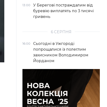
У Берегові постраждалим від
13:00
буревію виплатять по 3 тисячі
гривень
6 СЕРПНЯ
Сьогодні в Ужгороді
16:00
попрощалися із полеглим
захисником Володимиром
Йорданом