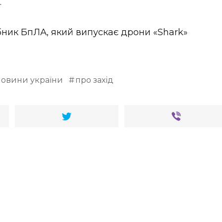
.
бник БпЛА, який випускає дрони «Shark»
новини україни
про захід