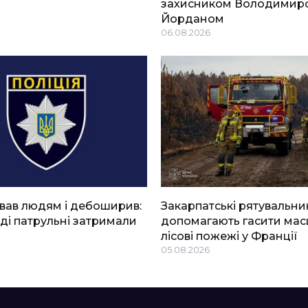
захисником Володимир
Йорданом
06.08.2026
вав людям і дебоширив:
Закарпатські рятувальни
ді патрульні затримали
допомагають гасити мас
лісові пожежі у Франції
05.08.2026