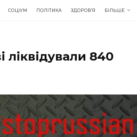
СОЦІУМ
ПОЛІТИКА
ЗДОРОВ’Я
БІЛЬШЕ
Культура
Освіта
і ліквідували 840
Спорт
Стиль житт