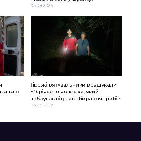
05.08.2026
м
Гірські рятувальники розшукали
ка та її
50-річного чоловіка, який
заблукав під час збирання грибів
03.08.2026