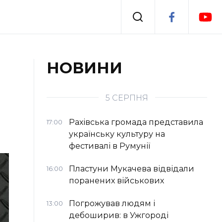
Події
НОВИНИ
я
Втрачений Ужгород
5 СЕРПНЯ
Рахівська громада представила
17:00
українську культуру на
фестивалі в Румунії
Пластуни Мукачева відвідали
16:00
поранених військових
Погрожував людям і
13:00
дебоширив: в Ужгороді