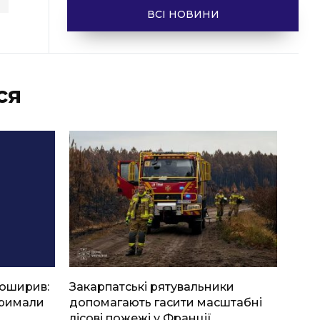
ВСІ НОВИНИ
ся
боширив:
Закарпатські рятувальники
тримали
допомагають гасити масштабні
лісові пожежі у Франції