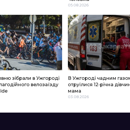
05.08.2026
ривню зібрали в Ужгороді
В Ужгороді чадним газо
благодійного велозаїзду
отруїлися 12-річна дівчин
Ride
мама
03.08.2026