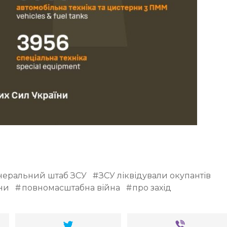
неральний штаб ЗСУ
ЗСУ ліквідували окупантів
ни
повномасштабна війна
про захід