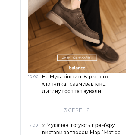
На Мукачівщині 8-річного
10:00
хлопчика травмував кінь:
дитину госпіталізували
3 СЕРПНЯ
У Мукачеві готують прем’єру
17:00
вистави за твором Марії Матіос