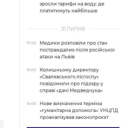
зросли тарифи на воду: де
платитимуть найбільше
31 ЛИПНЯ
Медики розповіли про стан
17:00
постраждалих після російської
атаки на Львів
Колишньому директору
15:00
«Свалявського лісгоспу»
повідомили про підозру у
справі «дачі Медведчука»
Нове визначення терміна
14:00
«гуманітарна допомога»: УНЦПД
проаналізував законопроєкт