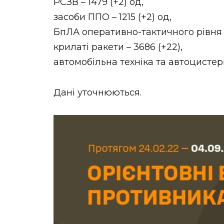
РСЗВ – 1479 (+2) од,
засоби ППО – 1215 (+2) од,
БпЛА оперативно-тактичного рівня –
крилаті ракети – 3686 (+22),
автомобільна техніка та автоцистерн
Дані уточнюються.