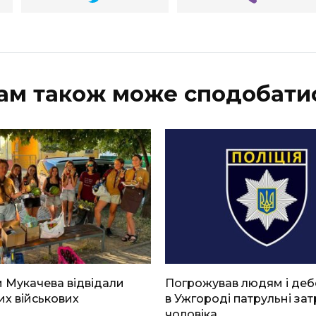
ам також може сподобати
 Мукачева відвідали
Погрожував людям і де
х військових
в Ужгороді патрульні за
чоловіка