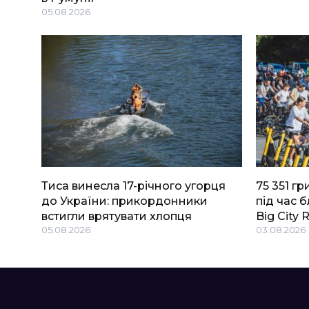
05.08.2026
Тиса винесла 17-річного угорця
75 351 г
до України: прикордонники
під час 
встигли врятувати хлопця
Big Сity 
05.08.2026
03.08.2026