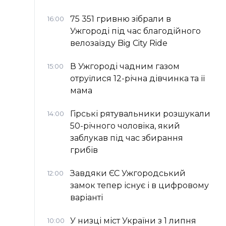
75 351 гривню зібрали в
16:00
Ужгороді під час благодійного
велозаїзду Big Сity Ride
В Ужгороді чадним газом
15:00
отруїлися 12-річна дівчинка та її
мама
Гірські рятувальники розшукали
14:00
50-річного чоловіка, який
заблукав під час збирання
грибів
Завдяки ЄС Ужгородський
12:00
замок тепер існує і в цифровому
варіанті
У низці міст України з 1 липня
10:00