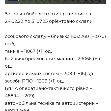
Стиль життя
Загальні бойові втрати противника з
Втрачений Ужгород
24.02.22 по 31.07.25 орієнтовно склали:
Втрачений Ужгород (відеоверсія)
особового складу – близько 1053260 (+1070)
осіб,
танків – 11067 (+1) од,
ЗАКАРПАТСЬКІ НОВИНИ
бойових броньованих машин – 23066 (+1)
од,
НОВИНИ ЗАХІДНОЇ УКРАЇНИ
артилерійських систем – 30911 (+16) од,
засоби ППО – 1203 (+1) од,
БпЛА оперативно-тактичного рівня –
ФОТО
48894 (+209)
автомобільна техніка та автоцистерни –
56822 (+68).