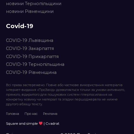
новини Тернопільщини
новини Рівненщини
Covid-19
COVID-19 Львівщина
COVID-19 Закарпаття
COVID-19 Прикарпаття
COVID-19 Тернопільщина
COVID-19 Рівненщина
Всі права застережено. Повне або часткове використання матеріалів
інтернет-видання «ПроЗахід» дозволяється тільки за умови активного,
прямого, відкритого для пошукових систем гіперпосилання на
конкретну новину чи матеріал та згадки першоджерела не нижче
другого абзацу тексту.
Головна
Про нас
Реклама
Square and simple
| Cvadrat