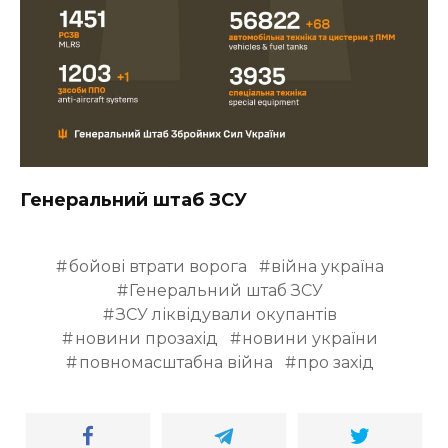
Генеральний штаб ЗСУ
бойові втрати ворога
війна україна
Генеральний штаб ЗСУ
ЗСУ ліквідували окупантів
новини прозахід
новини україни
повномасштабна війна
про захід