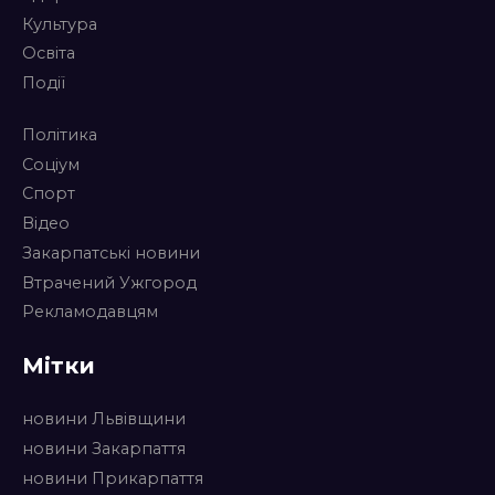
Культура
Освіта
Події
Політика
Соціум
Спорт
Відео
Закарпатські новини
Втрачений Ужгород
Рекламодавцям
Мітки
новини Львівщини
новини Закарпаття
новини Прикарпаття