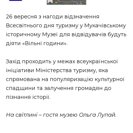
Стиль життя
26 вересня з нагоди відзначення
Втрачений Ужгород
Всесвітнього дня туризму у Мукачівському
Втрачений Ужгород (відеоверсія)
історичному Музеї для відвідувачів будуть
діяти «Вільні години».
Захід проходить у межах всеукраїнської
ЗАКАРПАТСЬКІ НОВИНИ
ініціативи Міністерства туризму, яка
спрямована на популяризацію культурної
НОВИНИ ЗАХІДНОЇ УКРАЇНИ
спадщини та залучення громадян до
пізнання історії.
ФОТО
На світлині – гостя музею Ольга Лупай.