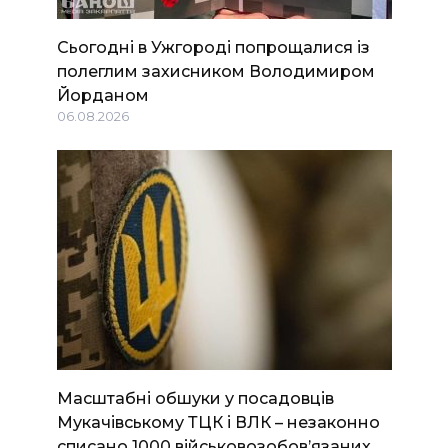
Сьогодні в Ужгороді попрощалися із
полеглим захисником Володимиром
Йорданом
06.08.2026
Масштабні обшуки у посадовців
Мукачівському ТЦК і ВЛК – незаконно
списано 1000 військовозобов’язаних