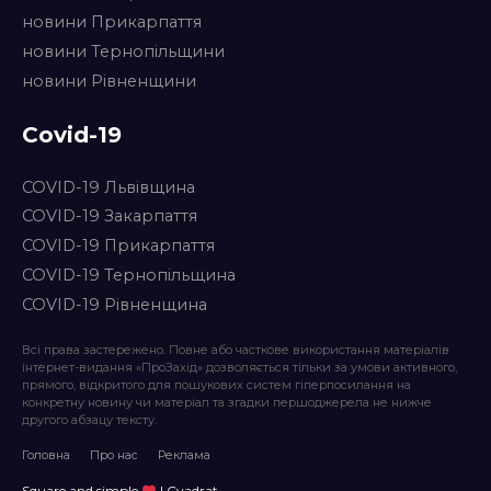
новини Прикарпаття
новини Тернопільщини
новини Рівненщини
Covid-19
COVID-19 Львівщина
COVID-19 Закарпаття
COVID-19 Прикарпаття
COVID-19 Тернопільщина
COVID-19 Рівненщина
Всі права застережено. Повне або часткове використання матеріалів
інтернет-видання «ПроЗахід» дозволяється тільки за умови активного,
прямого, відкритого для пошукових систем гіперпосилання на
конкретну новину чи матеріал та згадки першоджерела не нижче
другого абзацу тексту.
Головна
Про нас
Реклама
Square and simple
| Cvadrat