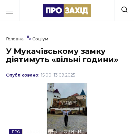
Перейти
до
РУБРИКИ
вмісту
Економіка
»
Головна
Соціум
Здоров’я
У Мукачівському замку
діятимуть «вільні години»
Культура
Освіта
Опубліковано:
15:00, 13.09.2025
Події
Політика
Соціум
Спорт
ЗАКАРПАТСЬКІ НОВИНИ