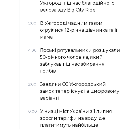
Ужгороді під час благодійного
велозаїзду Big Сity Ride
В Ужгороді чадним газом
15:00
отруїлися 12-річна дівчинка та її
мама
Гірські рятувальники розшукали
14:00
50-річного чоловіка, який
заблукав під час збирання
грибів
Завдяки ЄС Ужгородський
12:00
замок тепер існує і в цифровому
варіанті
У низці міст України з 1 липня
10:00
зросли тарифи на воду: де
платитимуть найбільше