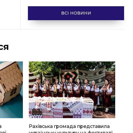
ВСІ НОВИНИ
ся
в
Рахівська громада представила
ові
українську культуру на фестивалі