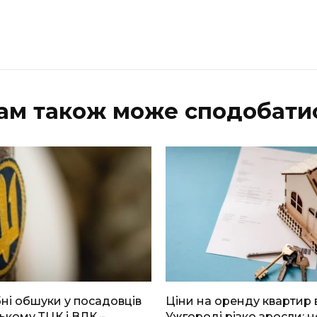
ам також може сподобати
і обшуки у посадовців
Ціни на оренду квартир 
ькому ТЦК і ВЛК –
Ужгороді різко зросли: н