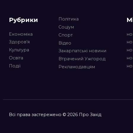
Рубрики
М
Політика
Соціум
Економіка
но
Спорт
Здоров’я
но
Відео
Культура
но
Закарпатські новини
Освіта
но
Втрачений Ужгород
Події
но
Рекламодавцям
Всі права застережено © 2026 Про Захід