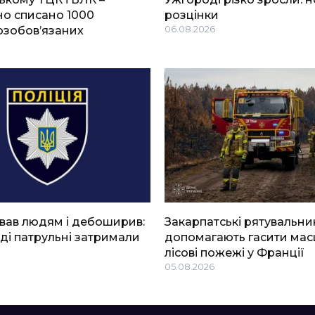
о списано 1000
розцінки
озобов’язаних
06.08.2026
вав людям і дебоширив:
Закарпатські рятувальни
ді патрульні затримали
допомагають гасити мас
лісові пожежі у Франції
05.08.2026