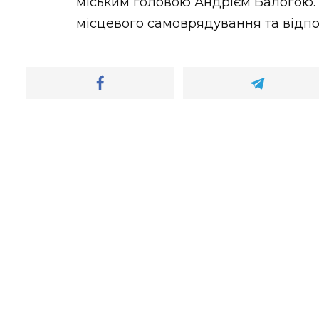
міським головою Андрієм Балогою. 
місцевого самоврядування та відпов