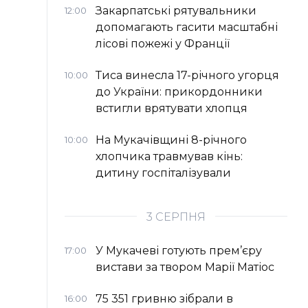
Закарпатські рятувальники
12:00
допомагають гасити масштабні
лісові пожежі у Франції
Тиса винесла 17-річного угорця
10:00
до України: прикордонники
встигли врятувати хлопця
На Мукачівщині 8-річного
10:00
хлопчика травмував кінь:
дитину госпіталізували
3 СЕРПНЯ
У Мукачеві готують прем’єру
17:00
вистави за твором Марії Матіос
75 351 гривню зібрали в
16:00