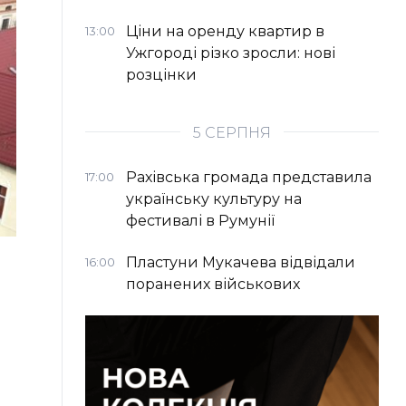
Ціни на оренду квартир в
13:00
Ужгороді різко зросли: нові
розцінки
5 СЕРПНЯ
Рахівська громада представила
17:00
українську культуру на
фестивалі в Румунії
Пластуни Мукачева відвідали
16:00
поранених військових