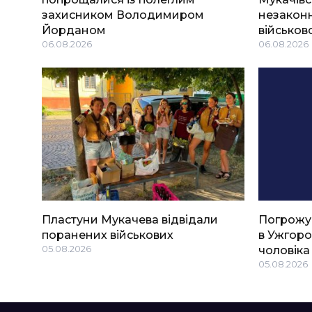
захисником Володимиром
незаконн
Йорданом
військов
06.08.2026
06.08.2026
Пластуни Мукачева відвідали
Погрожу
поранених військових
в Ужгоро
05.08.2026
чоловіка
05.08.2026