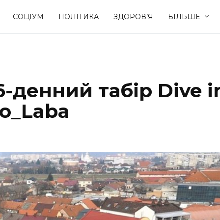
СОЦІУМ
ПОЛІТИКА
ЗДОРОВ’Я
БІЛЬШЕ
Культура
Освіта
-денний табір Dive i
Спорт
Стиль житт
o_Laba