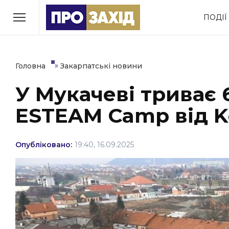
Перейти
ПОДІЇ
до
РУБРИКИ
вмісту
Економіка
Здоров’я
»
Головна
Закарпатські новини
У Мукачеві триває 6
Політика
Соціум
ESTEAM Camp від K
Втрачений Ужгород
(відеоверсія)
Опубліковано:
19:40, 16.09.2025
ЗАКАРПАТСЬКІ НОВИНИ