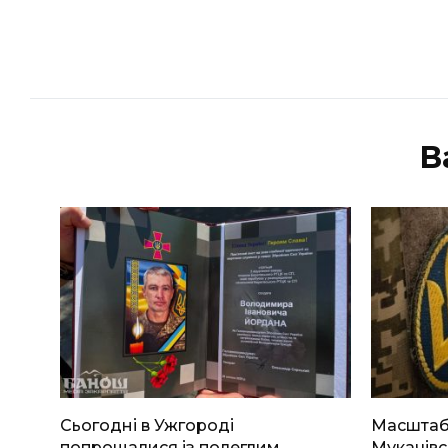
В
Сьогодні в Ужгороді
Масштабн
попрощалися із полеглим
Мукачівс