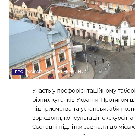
НОВИНИ ЗАХІДНОЇ УКРАЇНИ
ФОТО
ВІДЕО
ЗАКАРПАТСЬКІ НОВИНИ
Участь у профорієнтаційному таборі б
різних куточків України. Протягом ш
підприємства та установи, аби позн
воркшопи, консультації, екскурсії,
Сьогодні підлітки завітали до місь