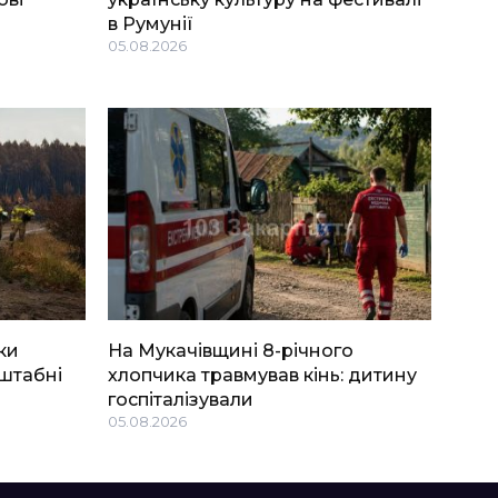
в Румунії
05.08.2026
ки
На Мукачівщині 8-річного
штабні
хлопчика травмував кінь: дитину
госпіталізували
05.08.2026