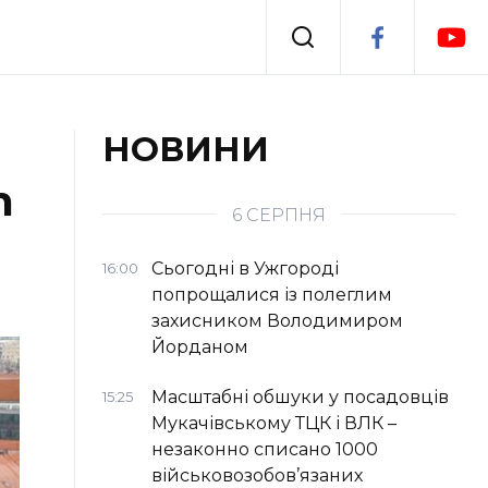
Події
НОВИНИ
n
я
Втрачений Ужгород
6 СЕРПНЯ
Сьогодні в Ужгороді
16:00
попрощалися із полеглим
захисником Володимиром
Йорданом
Масштабні обшуки у посадовців
15:25
Мукачівському ТЦК і ВЛК –
незаконно списано 1000
військовозобов’язаних