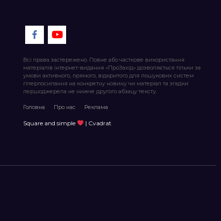
Всі права застережено. Повне або часткове використання
матеріалів інтернет-видання «ПроЗахід» дозволяється тільки за
умови активного, прямого, відкритого для пошукових систем
гіперпосилання на конкретну новину чи матеріал та згадки
першоджерела не нижче другого абзацу тексту.
Головна
Про нас
Реклама
Square and simple
| Cvadrat