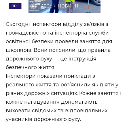
ЗАКАРПАТСЬКІ НОВИНИ
Стиль життя
Втрачений Ужгород
Сьогодні інспектори відділу зв’язків з
громадськістю та інспекторка служби
Втрачений Ужгород (відеоверсія)
освітньої безпеки провели заняття для
школярів. Вони пояснили, що правила
дорожнього руху — це інструкція
ЗАКАРПАТСЬКІ НОВИНИ
безпечного життя.
Інспектори показали приклади з
реального життя та роз’яснили як діяти у
НОВИНИ ЗАХІДНОЇ УКРАЇНИ
різних дорожніх ситуаціях. Кожне заняття і
кожне нагадування допомагають
ФОТО
виховати свідомих та відповідальних
учасників дорожнього руху.