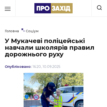
Перейти
до
РУБРИКИ
вмісту
Економіка
»
Головна
Соціум
Здоров’я
У Мукачеві поліцейські
навчали школярів правил
Культура
дорожнього руху
Освіта
Опубліковано:
16:20, 10.09.2025
Події
Політика
Соціум
Спорт