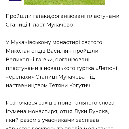
Стиль життя
Пройшли гаївки,організовані пластунами
Втрачений Ужгород
Станиці Пласт Мукачево
Втрачений Ужгород (відеоверсія)
У Мукачівському монастирі святого
Миколая отців Василіян пройшли
Великодні гаївки, організовані
ЗАКАРПАТСЬКІ НОВИНИ
пластунами з новацького гуртка «Летючі
черепахи» Станиці Мукачева під
НОВИНИ ЗАХІДНОЇ УКРАЇНИ
наставництвом Тетяни Когутич.
Розпочався захід з привітального слова
ФОТО
ігумена монастиря, отця Луки Буняка,
який разом з учасниками заспівав
«Христос воскрес» та провів молитву за