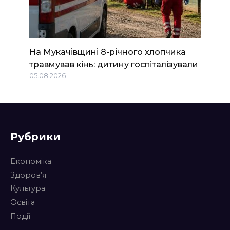
На Мукачівщині 8-річного хлопчика
травмував кінь: дитину госпіталізували
05.08.2026
Рубрики
Економіка
Здоров’я
Культура
Освіта
Події