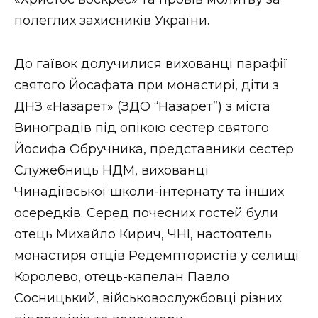
ВІДЕО
полеглих захисників України.
До гаївок долучилися вихованці парафії
святого Йосафата при монастирі, діти з
ДНЗ «Назарет» (ЗДО “Назарет”) з міста
Виноградів під опікою сестер святого
Йосифа Обручника, представники сестер
Служебниць НДМ, вихованці
Чинадіївської школи-інтернату та інших
осередків. Серед почесних гостей були
отець Михайло Кирич, ЧНІ, настоятель
монастиря отців Редемптористів у селищі
Королево, отець-капелан Павло
Сосницький, військовослужбовці різних