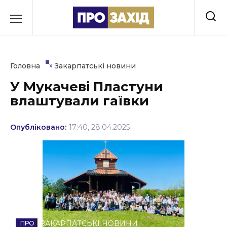
Перейти
до
РУБРИКИ
вмісту
Економіка
»
Головна
Закарпатські новини
Здоров’я
У Мукачеві Пластуни
влаштували гаївки
Культура
Освіта
Опубліковано:
17:40, 28.04.2025
Події
Політика
Соціум
Спорт
ЗАКАРПАТСЬКІ НОВИНИ