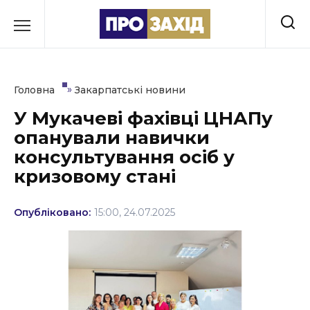
Перейти
до
РУБРИКИ
вмісту
Економіка
»
Головна
Закарпатські новини
Здоров’я
У Мукачеві фахівці ЦНАПу
опанували навички
Культура
консультування осіб у
Освіта
кризовому стані
Події
Опубліковано:
15:00, 24.07.2025
Політика
Соціум
Спорт