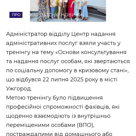
Стиль життя
ЗАКАРПАТСЬКІ НОВИНИ
Втрачений Ужгород
Адміністратор відділу Центр надання
Втрачений Ужгород (відеоверсія)
адміністративних послуг взяли участь у
тренінгу на тему «Основи консультування
та надання послуг особам, які звертаються
ЗАКАРПАТСЬКІ НОВИНИ
по соціальну допомогу в кризовому стані»,
що відбувся 22 липня 2025 року в місті
Ужгород.
НОВИНИ ЗАХІДНОЇ УКРАЇНИ
Метою тренінгу було підвищення
професійної спроможності фахівців, які
ФОТО
щоденно взаємодіють із внутрішньо
переміщеними особами (ВПО),
постраждалими від домашнього або