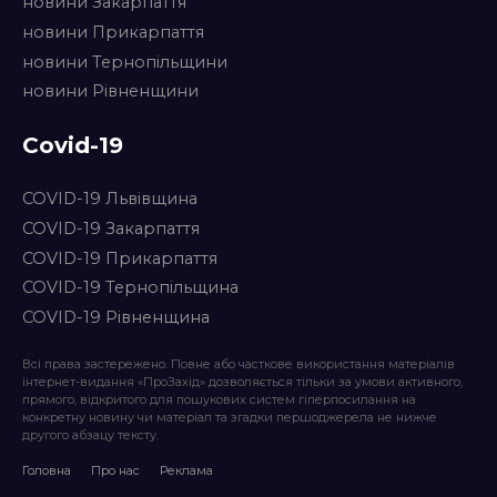
новини Закарпаття
новини Прикарпаття
новини Тернопільщини
новини Рівненщини
Covid-19
COVID-19 Львівщина
COVID-19 Закарпаття
COVID-19 Прикарпаття
COVID-19 Тернопільщина
COVID-19 Рівненщина
Всі права застережено. Повне або часткове використання матеріалів
інтернет-видання «ПроЗахід» дозволяється тільки за умови активного,
прямого, відкритого для пошукових систем гіперпосилання на
конкретну новину чи матеріал та згадки першоджерела не нижче
другого абзацу тексту.
Головна
Про нас
Реклама