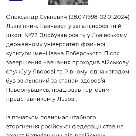
Стиль життя
Олександр Сукневич (28.07.1998-02.01.2024)
Втрачений Ужгород
Львів’янин. Навчався у загальноосвітній
Втрачений Ужгород (відеоверсія)
школі №72. Здобував освіту у Львівському
державному університеті фізичної
культури імені Івана Боберського. Після
завершення навчання проходив військову
ЗАКАРПАТСЬКІ НОВИНИ
службу у Яворові та Рівному, однак згодом
був звільнений за станом здоров’я.
НОВИНИ ЗАХІДНОЇ УКРАЇНИ
Повернувшись, працював торговим
представником у Львові.
ФОТО
Із початком повномасштабного
вторгнення російської федерації став на
захист Батьківщини від російських