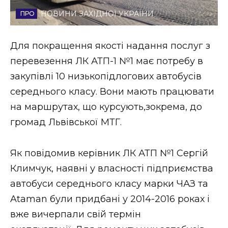
Стиль життя
НОВИНИ ЗАХІДНОЇ УКРАЇНИ
Втрачений Ужгород
Для покращення якості надання послуг з
Втрачений Ужгород (відеоверсія)
перевезення ЛК АТП-1 №1 має потребу в
закупівлі 10 низькопідлогових автобусів
середнього класу. Вони мають працювати
на маршрутах, що курсують,зокрема, до
ЗАКАРПАТСЬКІ НОВИНИ
громад Львівської МТГ.
НОВИНИ ЗАХІДНОЇ УКРАЇНИ
Як повідомив керівник ЛК АТП №1 Сергій
Климчук, наявні у власності підприємства
автобуси середнього класу марки ЧАЗ та
ФОТО
Ataman були придбані у 2014-2016 роках і
вже вичерпали свій термін