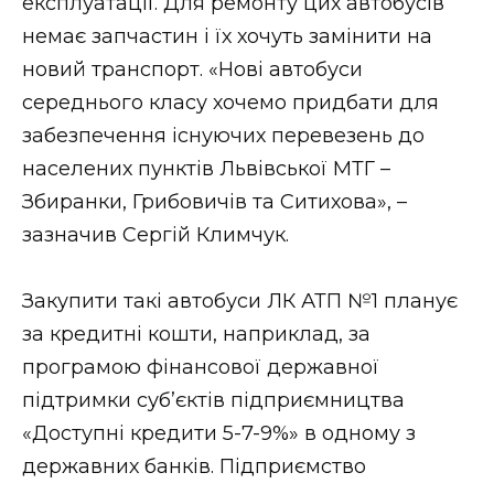
експлуатації. Для ремонту цих автобусів
ВІДЕО
немає запчастин і їх хочуть замінити на
новий транспорт. «Нові автобуси
середнього класу хочемо придбати для
забезпечення існуючих перевезень до
населених пунктів Львівської МТГ –
Збиранки, Грибовичів та Ситихова», –
зазначив Сергій Климчук.
Закупити такі автобуси ЛК АТП №1 планує
за кредитні кошти, наприклад, за
програмою фінансової державної
підтримки суб’єктів підприємництва
«Доступні кредити 5-7-9%» в одному з
державних банків. Підприємство