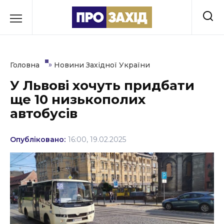
Перейти
до
РУБРИКИ
вмісту
Економіка
»
Головна
Новини Західної України
Здоров’я
У Львові хочуть придбати
ще 10 низькополих
Культура
автобусів
Освіта
Опубліковано:
16:00, 19.02.2025
Події
Політика
Соціум
Спорт