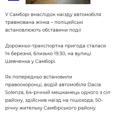
Стиль життя
У Самборі внаслідок наїзду автомобіля
Втрачений Ужгород
травмована жінка – поліцейські
Втрачений Ужгород (відеоверсія)
встановлюють обставини події
Дорожньо-транспортна пригода сталася
14 березня, близько 19.30, на вулиці
ЗАКАРПАТСЬКІ НОВИНИ
Шевченка у Самборі.
НОВИНИ ЗАХІДНОЇ УКРАЇНИ
Як попередньо встановили
правоохоронці, водій автомобіля Dacia
Solenza, 64-річний мешканець одного з сіл
ФОТО
району, здійснив наїзд на пішохода, 50-
річну жительку Самбірського району.