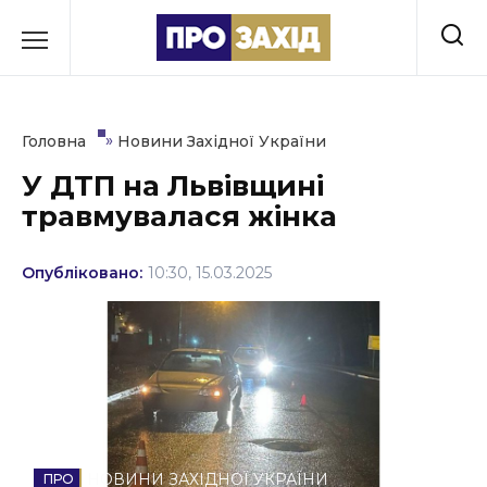
Перейти
до
РУБРИКИ
вмісту
Економіка
»
Головна
Новини Західної України
Здоров’я
У ДТП на Львівщині
травмувалася жінка
Культура
Освіта
Опубліковано:
10:30, 15.03.2025
Події
Політика
Соціум
Спорт
НОВИНИ ЗАХІДНОЇ УКРАЇНИ