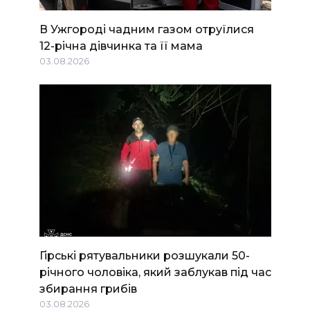
В Ужгороді чадним газом отруїлися
12-річна дівчинка та її мама
03.08.2026
Гірські рятувальники розшукали 50-
річного чоловіка, який заблукав під час
збирання грибів
03.08.2026