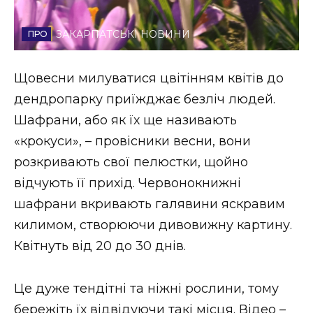
Стиль життя
ЗАКАРПАТСЬКІ НОВИНИ
Втрачений Ужгород
Щовесни милуватися цвітінням квітів до
Втрачений Ужгород (відеоверсія)
дендропарку приїжджає безліч людей.
Шафрани, або як їх ще називають
«крокуси», – провісники весни, вони
ЗАКАРПАТСЬКІ НОВИНИ
розкривають свої пелюстки, щойно
відчують її прихід. Червонокнижні
шафрани вкривають галявини яскравим
НОВИНИ ЗАХІДНОЇ УКРАЇНИ
килимом, створюючи дивовижну картину.
Квітнуть від 20 до 30 днів.
ФОТО
Це дуже тендітні та ніжні рослини, тому
бережіть їх відвідуючи такі місця. Відео –