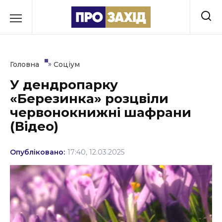
Перейти
до
РУБРИКИ
вмісту
Економіка
»
Головна
Соціум
Здоров’я
У дендропарку
«Березинка» розцвіли
Культура
червонокнижні шафрани
Освіта
(Відео)
Події
Опубліковано:
17:40, 12.03.2025
Політика
Соціум
Спорт