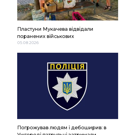
Пластуни Мукачева відвідали
поранених військових
05.08.2026
Погрожував людям і дебоширив: в
Ужгороді патрульні затримали