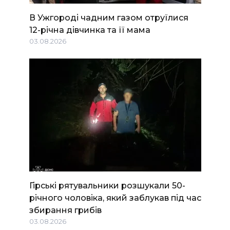
В Ужгороді чадним газом отруїлися
12-річна дівчинка та її мама
03.08.2026
Гірські рятувальники розшукали 50-
річного чоловіка, який заблукав під час
збирання грибів
03.08.2026