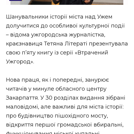
Стиль життя
Шанувальники історії міста над Ужем
Втрачений Ужгород
долучитися до особливої культурної події
Втрачений Ужгород (відеоверсія)
– відома ужгородська журналістка,
краєзнавиця Тетяна Літераті презентувала
свою п’яту книгу із серії «Втрачений
Ужгород».
ЗАКАРПАТСЬКІ НОВИНИ
Нова праця, як і попередні, занурює
НОВИНИ ЗАХІДНОЇ УКРАЇНИ
читачів у минуле обласного центру
Закарпаття. У 30 розділах видання зібрані
маловідомі, але важливі для міста історії:
ФОТО
про будівництво пішохідного мосту,
відкриття першої громадської вбиральні,
функціонування міської купальні,