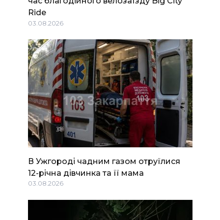
час благодійного велозаїзду Big Сity
Ride
03.08.2026
В Ужгороді чадним газом отруїлися
12-річна дівчинка та її мама
03.08.2026