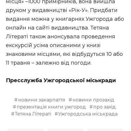
місця» –1000 примірників, вона вийшла
друком у видавництві «Рік-У». Придбати
видання можна у книгарнях Ужгорода або
онлайн на сайті видавництва. Тетяна
Літераті також анонсувала проведення
екскурсій усіма описаними у книзі
знаковими місцями, які відбудуться 10 або
11 травня – залежно від погоди.
Пресслужба Ужгородської міськради
новини закарпаття
новини прозахід
презентація книги ужгород
про захід
Тетяна Літераті
Ужгородська міськрада