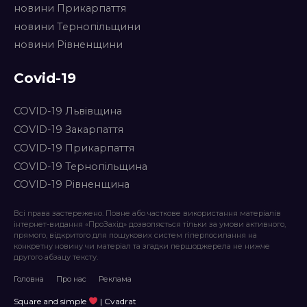
новини Прикарпаття
новини Тернопільщини
новини Рівненщини
Covid-19
COVID-19 Львівщина
COVID-19 Закарпаття
COVID-19 Прикарпаття
COVID-19 Тернопільщина
COVID-19 Рівненщина
Всі права застережено. Повне або часткове використання матеріалів
інтернет-видання «ПроЗахід» дозволяється тільки за умови активного,
прямого, відкритого для пошукових систем гіперпосилання на
конкретну новину чи матеріал та згадки першоджерела не нижче
другого абзацу тексту.
Головна
Про нас
Реклама
Square and simple
| Cvadrat