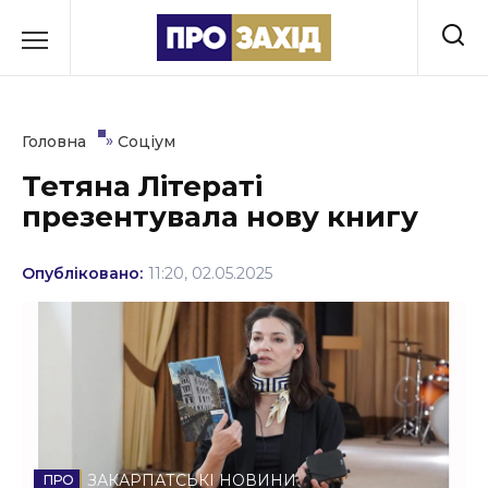
Перейти
до
РУБРИКИ
вмісту
Економіка
»
Головна
Соціум
Здоров’я
Тетяна Літераті
презентувала нову книгу
Культура
Освіта
Опубліковано:
11:20, 02.05.2025
Події
Політика
Соціум
Спорт
ЗАКАРПАТСЬКІ НОВИНИ