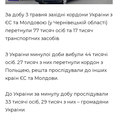
Стиль життя
За добу 3 травня західні кордони України з
Втрачений Ужгород
ЄС та Молдовою (у Чернівецькій області)
Втрачений Ужгород (відеоверсія)
перетнули 77 тисяч осіб та 17 тисяч
транспортних засобів.
З України минулої доби вибули 44 тисячі
ЗАКАРПАТСЬКІ НОВИНИ
осіб. 27 тисяч з них перетнули кордон з
Польщею, решта прослідували до інших
НОВИНИ ЗАХІДНОЇ УКРАЇНИ
країн ЄС та Молдови.
До України за минулу добу прослідували
ФОТО
33 тисячі осіб, 29 тисяч з них – громадяни
України.