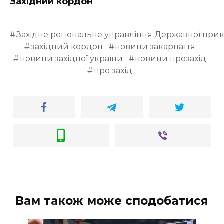
Західний кордон
Західне регіональне управління Державної при
західний кордон
новини закарпаття
новини західної україни
новини прозахід
про захід
Вам також може сподобатися