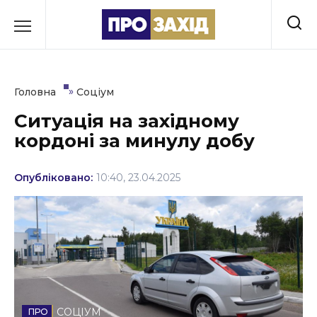
Перейти
до
РУБРИКИ
вмісту
Економіка
»
Головна
Соціум
Здоров’я
Ситуація на західному
кордоні за минулу добу
Культура
Освіта
Опубліковано:
10:40, 23.04.2025
Події
Політика
Соціум
Спорт
СОЦІУМ