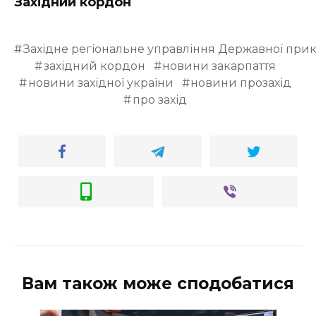
Західний кордон
Західне регіональне управління Державної при
західний кордон
новини закарпаття
новини західної україни
новини прозахід
про захід
Вам також може сподобатися