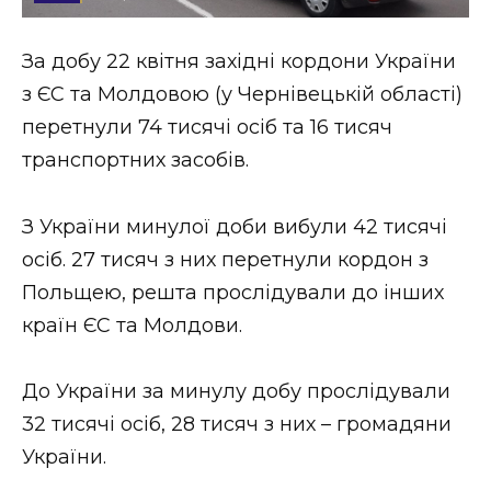
Стиль життя
За добу 22 квітня західні кордони України
Втрачений Ужгород
з ЄС та Молдовою (у Чернівецькій області)
Втрачений Ужгород (відеоверсія)
перетнули 74 тисячі осіб та 16 тисяч
транспортних засобів.
З України минулої доби вибули 42 тисячі
ЗАКАРПАТСЬКІ НОВИНИ
осіб. 27 тисяч з них перетнули кордон з
Польщею, решта прослідували до інших
НОВИНИ ЗАХІДНОЇ УКРАЇНИ
країн ЄС та Молдови.
До України за минулу добу прослідували
ФОТО
32 тисячі осіб, 28 тисяч з них – громадяни
України.