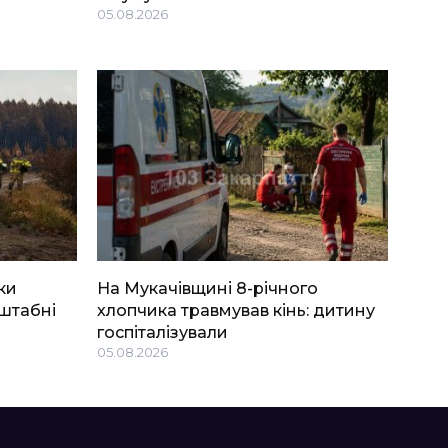
05.08.2026
ки
На Мукачівщині 8-річного
штабні
хлопчика травмував кінь: дитину
госпіталізували
05.08.2026