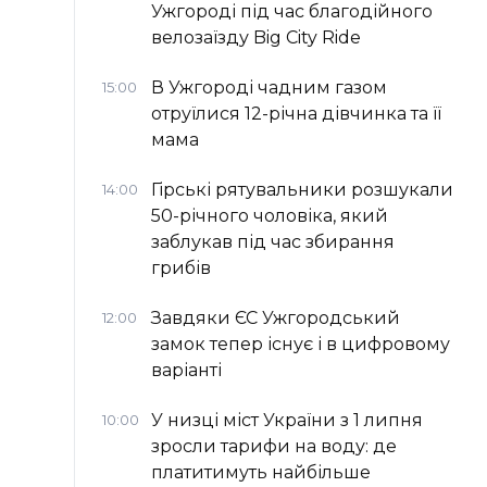
Ужгороді під час благодійного
велозаїзду Big Сity Ride
В Ужгороді чадним газом
15:00
отруїлися 12-річна дівчинка та її
мама
Гірські рятувальники розшукали
14:00
50-річного чоловіка, який
заблукав під час збирання
грибів
Завдяки ЄС Ужгородський
12:00
замок тепер існує і в цифровому
варіанті
У низці міст України з 1 липня
10:00
зросли тарифи на воду: де
платитимуть найбільше