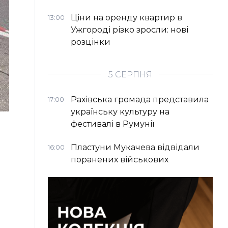
Ціни на оренду квартир в
13:00
Ужгороді різко зросли: нові
розцінки
5 СЕРПНЯ
Рахівська громада представила
17:00
українську культуру на
фестивалі в Румунії
Пластуни Мукачева відвідали
16:00
поранених військових