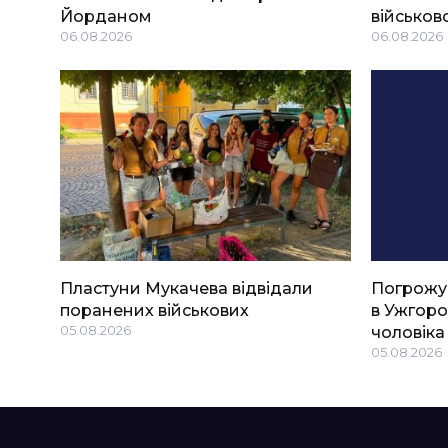
Йорданом
військов
06.08.2026
06.08.2026
Пластуни Мукачева відвідали
Погрожу
поранених військових
в Ужгоро
05.08.2026
чоловіка
05.08.2026