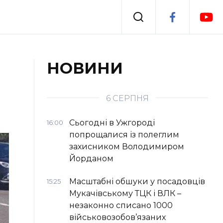
Події
НОВИНИ
я
Втрачений Ужгород
6 СЕРПНЯ
Сьогодні в Ужгороді
16:00
попрощалися із полеглим
захисником Володимиром
Йорданом
Масштабні обшуки у посадовців
15:25
Мукачівському ТЦК і ВЛК –
незаконно списано 1000
військовозобов’язаних