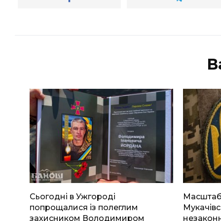
В
Сьогодні в Ужгороді
Масштабн
попрощалися із полеглим
Мукачівс
захисником Володимиром
незаконн