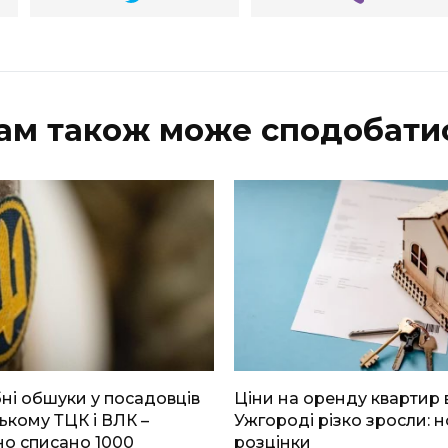
ам також може сподобати
і обшуки у посадовців
Ціни на оренду квартир 
ькому ТЦК і ВЛК –
Ужгороді різко зросли: н
о списано 1000
розцінки