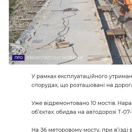
НОВИНИ ЗАХІДНОЇ УКРАЇНИ
ФОТО
ЗАКАРПАТСЬКІ НОВИНИ
ВІДЕО
У рамках експлуатаційного утрима
спорудах, що розташовані на дорог
Уже відремонтовано 10 мостів. Нара
об’єктах: обидва на автодорозі Т-07
На 36 меторовому мосту, при в’їзді 