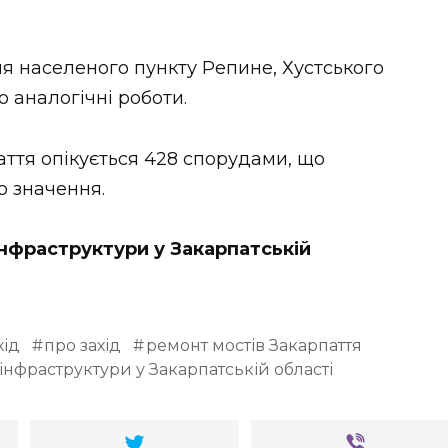
я населеного пункту Репине, Хустського
о аналогічні роботи.
ття опікується 428 спорудами, що
о значення.
інфраструктури у Закарпатській
хід
про захід
ремонт мостів Закарпаття
інфраструктури у Закарпатській області