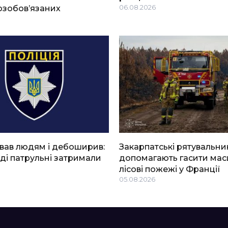
озобов’язаних
06.08.2026
вав людям і дебоширив:
Закарпатські рятувальни
ді патрульні затримали
допомагають гасити мас
лісові пожежі у Франції
05.08.2026