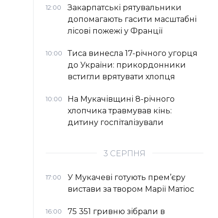
Закарпатські рятувальники
12:00
допомагають гасити масштабні
лісові пожежі у Франції
Тиса винесла 17-річного угорця
10:00
до України: прикордонники
встигли врятувати хлопця
На Мукачівщині 8-річного
10:00
хлопчика травмував кінь:
дитину госпіталізували
3 СЕРПНЯ
У Мукачеві готують прем’єру
17:00
вистави за твором Марії Матіос
75 351 гривню зібрали в
16:00