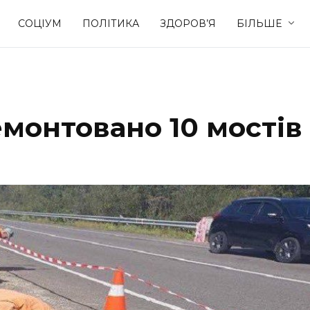
СОЦІУМ
ПОЛІТИКА
ЗДОРОВ’Я
БІЛЬШЕ
Культура
Освіта
емонтовано 10 мостів
Спорт
Стиль житт