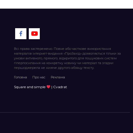
Всі права застережено. Повне або часткове використання
матеріалів інтернет-видання «ПроЗахід» дозволяється тільки за
умови активного, прямого, відкритого для пошукових систем
гіперпосилання на конкретну новину чи матеріал та згадки
першоджерела не нижче другого абзацу тексту.
Головна
Про нас
Реклама
Square and simple
| Cvadrat