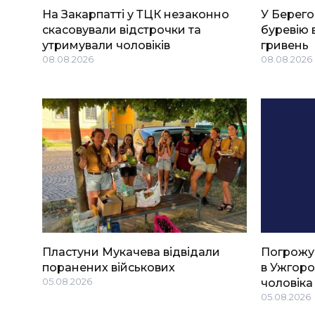
На Закарпатті у ТЦК незаконно
У Берего
скасовували відстрочки та
буревію 
утримували чоловіків
гривень
08.08.2026
08.08.2026
Пластуни Мукачева відвідали
Погрожу
поранених військових
в Ужгоро
05.08.2026
чоловіка
05.08.2026