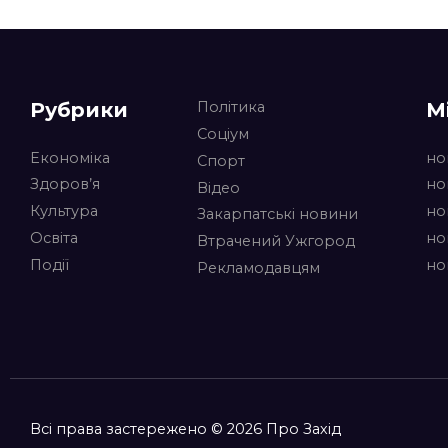
Рубрики
М
Політика
Соціум
Економіка
но
Спорт
Здоров’я
но
Відео
Культура
но
Закарпатські новини
Освіта
но
Втрачений Ужгород
Події
но
Рекламодавцям
Всі права застережено © 2026 Про Захід