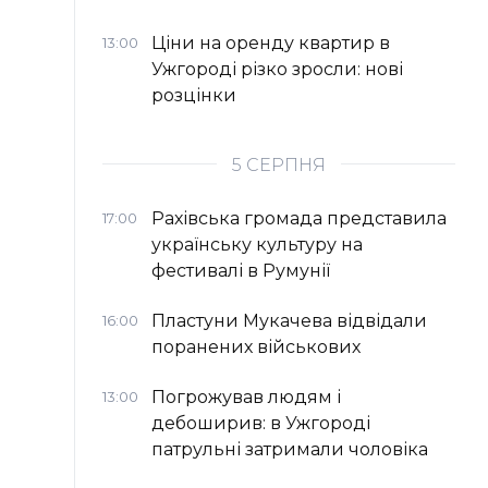
Ціни на оренду квартир в
13:00
Ужгороді різко зросли: нові
розцінки
5 СЕРПНЯ
Рахівська громада представила
17:00
українську культуру на
фестивалі в Румунії
Пластуни Мукачева відвідали
16:00
поранених військових
Погрожував людям і
13:00
дебоширив: в Ужгороді
патрульні затримали чоловіка