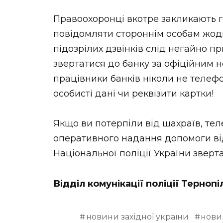
Правоохоронці вкотре закликають 
повідомляти стороннім особам жодни
підозрілих дзвінків слід негайно п
звертатися до банку за офіційним 
працівники банків ніколи не телеф
особисті дані чи реквізити картки!
Якщо ви потерпіли від шахраїв, тел
оперативного надання допомоги від
Національної поліції України зверта
Відділ комунікації поліції Тернопі
новини західної україни
нови