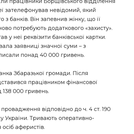
ли працівники Борщівського відділення
неї зателефонував невідомий, який
з банків. Він запевнив жінку, що її
іново потребують додаткового «захисту».
в у неї реквізити банківської картки.
ала заявниці значної суми – з
писали понад 40 000 гривень.
нка Збаразької громади. Після
дставився працівником фінансової
 138 000 гривень.
 провадження відповідно до ч. 4 ст. 190
у України. Тривають оперативно-
 осіб аферистів.