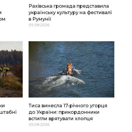
Рахівська громада представила
м
українську культуру на фестивалі
ом
в Румунії
05.08.2026
ки
Тиса винесла 17-річного угорця
штабні
до України: прикордонники
встигли врятувати хлопця
05.08.2026