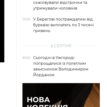
скасовували відстрочки та
утримували чоловіків
У Берегові постраждалим від
13:00
буревію виплатять по 3 тисячі
гривень
6 СЕРПНЯ
Сьогодні в Ужгороді
16:00
попрощалися із полеглим
захисником Володимиром
Йорданом