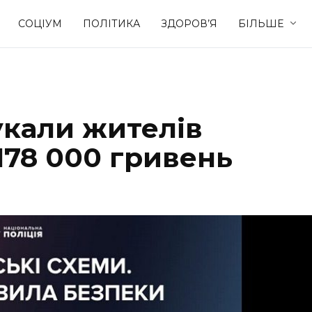
СОЦІУМ
ПОЛІТИКА
ЗДОРОВ’Я
БІЛЬШЕ
Культура
Освіта
кали жителів
Спорт
Стиль житт
178 000 гривень