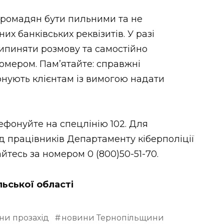
громадян бути пильними та не
х банківських реквізитів. У разі
рипиняти розмову та самостійно
номером. Пам’ятайте: справжні
онують клієнтам із вимогою надати
ефонуйте на спецлінію 102. Для
 працівників Департаменту кіберполіції
йтесь за номером 0 (800)50-51-70.
льської області
ни прозахід
новини Тернопільщини