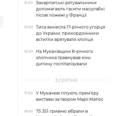
Закарпатські рятувальники
12:00
допомагають гасити масштабні
лісові пожежі у Франції
Тиса винесла 17-річного угорця
10:00
до України: прикордонники
встигли врятувати хлопця
На Мукачівщині 8-річного
10:00
хлопчика травмував кінь:
дитину госпіталізували
3 СЕРПНЯ
У Мукачеві готують прем’єру
17:00
вистави за твором Марії Матіос
75 351 гривню зібрали в
16:00