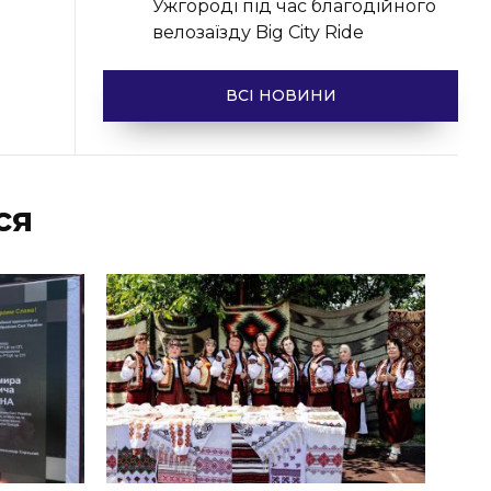
Ужгороді під час благодійного
велозаїзду Big Сity Ride
ВСІ НОВИНИ
ся