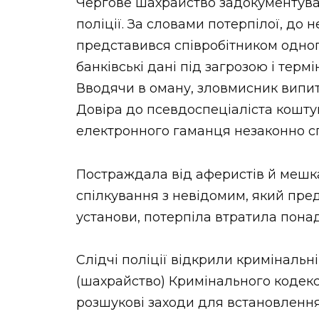
Чергове шахрайство задокументува
поліції. За словами потерпілої, до 
представився співробітником одного 
банківські дані під загрозою і терм
Вводячи в оману, зловмисник випита
Довіра до псевдоспеціаліста коштув
електронного гаманця незаконно с
Постраждала від аферистів й мешка
спілкування з невідомим, який пре
установи, потерпіла втратила понад
Слідчі поліції відкрили кримінальні
(шахрайство) Кримінального кодекс
розшукові заходи для встановлення