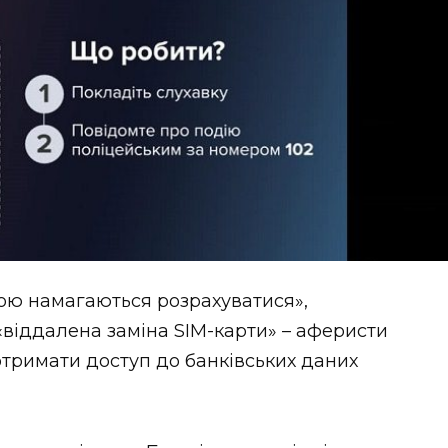
ою намагаються розрахуватися»,
 «віддалена заміна SIM-карти» – аферисти
отримати доступ до банківських даних