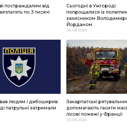
ві постраждалим від
Сьогодні в Ужгороді
виплатять по 3 тисячі
попрощалися із полегли
захисником Володимир
Йорданом
06.08.2026
вав людям і дебоширив:
Закарпатські рятувальни
ді патрульні затримали
допомагають гасити мас
лісові пожежі у Франції
05.08.2026