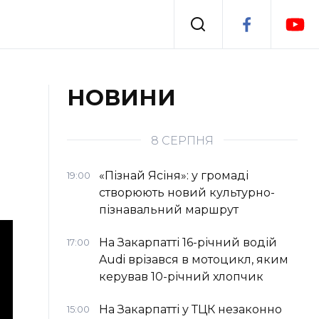
Події
НОВИНИ
я
Втрачений Ужгород
8 СЕРПНЯ
«Пізнай Ясіня»: у громаді
19:00
створюють новий культурно-
пізнавальний маршрут
На Закарпатті 16-річний водій
17:00
Audi врізався в мотоцикл, яким
керував 10-річний хлопчик
На Закарпатті у ТЦК незаконно
15:00