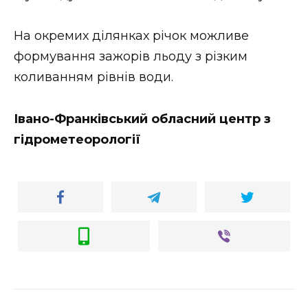
Стиль життя
На окремих дiлянках річок можливе
Втрачений Ужгород
формування зажорiв льоду з рiзким
коливанням рiвнiв води.
Втрачений Ужгород (відеоверсія)
Івано-Франківський обласний центр з
гідрометеорології
ЗАКАРПАТСЬКІ НОВИНИ
НОВИНИ ЗАХІДНОЇ УКРАЇНИ
ФОТО