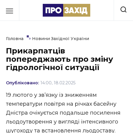
Перейти
до
РУБРИКИ
вмісту
Економіка
»
Головна
Новини Західної України
Здоров’я
Прикарпатців
попереджають про зміну
Культура
гідрологічної ситуації
Освіта
Опубліковано:
14:00, 18.02.2025
Події
19 лютого у зв’язку iз зниженням
Політика
температури повiтря на рiчках басейну
Днiстра очiкується подальше посилення
Соціум
льодоутворення у виглядi інтенсивного
Спорт
шугоходу та встановлення льодоставу.