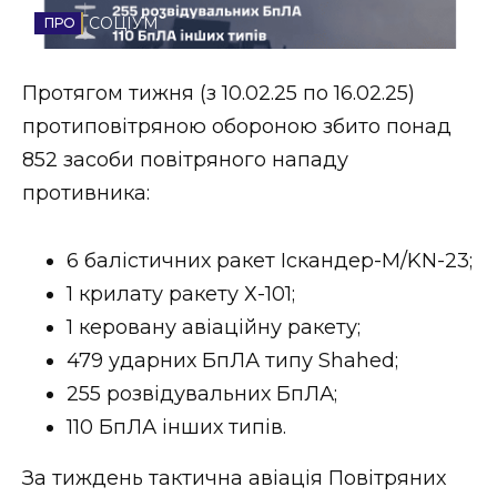
СОЦІУМ
Стиль життя
Втрачений Ужгород
Протягом тижня (з 10.02.25 по 16.02.25)
протиповітряною обороною збито понад
Втрачений Ужгород (відеоверсія)
852 засоби повітряного нападу
противника:
ЗАКАРПАТСЬКІ НОВИНИ
6 балістичних ракет Іскандер-М/KN-23;
1 крилату ракету Х-101;
1 керовану авіаційну ракету;
НОВИНИ ЗАХІДНОЇ УКРАЇНИ
479 ударних БпЛА типу Shahed;
255 розвідувальних БпЛА;
ФОТО
110 БпЛА інших типів.
За тиждень тактична авіація Повітряних