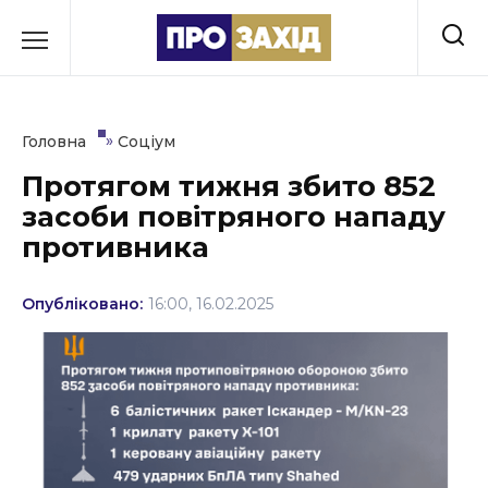
Перейти
до
РУБРИКИ
вмісту
Економіка
»
Головна
Соціум
Здоров’я
Протягом тижня збито 852
засоби повітряного нападу
Культура
противника
Освіта
Опубліковано:
16:00, 16.02.2025
Події
Політика
Соціум
Спорт