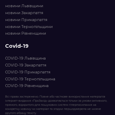
новини Львівщини
новини Закарпаття
новини Прикарпаття
новини Тернопільщини
новини Рівненщини
Covid-19
COVID-19 Львівщина
COVID-19 Закарпаття
COVID-19 Прикарпаття
COVID-19 Тернопільщина
COVID-19 Рівненщина
Всі права застережено. Повне або часткове використання матеріалів
інтернет-видання «ПроЗахід» дозволяється тільки за умови активного,
прямого, відкритого для пошукових систем гіперпосилання на
конкретну новину чи матеріал та згадки першоджерела не нижче
другого абзацу тексту.