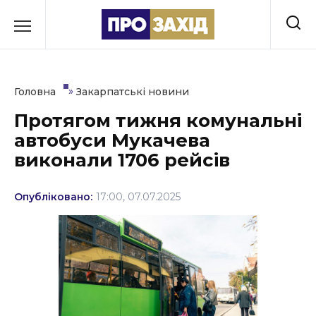
Перейти
до
РУБРИКИ
вмісту
Економіка
»
Головна
Закарпатські новини
Здоров’я
Протягом тижня комунальні
автобуси Мукачева
Культура
виконали 1706 рейсів
Освіта
Опубліковано:
17:00, 07.07.2025
Події
Політика
Соціум
Спорт