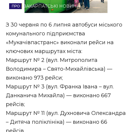
ЗАКАРПАТСЬКІ НОВИНИ
Стиль життя
Втрачений Ужгород
З 30 червня по 6 липня автобуси міського
комунального підприємства
Втрачений Ужгород (відеоверсія)
«Мукачівпастранс» виконали рейси на
ключових маршрутах міста:
Маршрут № 2 (вул. Митрополита
ЗАКАРПАТСЬКІ НОВИНИ
Володимира – Свято-Михайлівська) —
виконано 973 рейси;
Маршрут № 3 (вул. Франка Івана – вул.
НОВИНИ ЗАХІДНОЇ УКРАЇНИ
Данканича Михайла) — виконано 667
рейсів;
ФОТО
Маршрут № 11 (вул. Духновича Олександра
– Дитяча поліклініка) — виконано 66
рейсів.