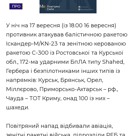
СОЦІУМ
Стиль життя
Втрачений Ужгород
У ніч на 17 вересня (із 18.00 16 вересня)
противник атакував балістичною ракетою
Втрачений Ужгород (відеоверсія)
Іскандер-М/KN-23 та зенітною керованою
ракетою С-300 із Ростовської та Курської
обл., 172-ма ударними БпЛА типу Shahed,
ЗАКАРПАТСЬКІ НОВИНИ
Гербера і безпілотниками інших типів із
напрямків: Курськ, Брянськ, Орел,
Міллєрово, Приморсько-Ахтарськ – рф.,
НОВИНИ ЗАХІДНОЇ УКРАЇНИ
Чауда – ТОТ Криму, онад 100 із них –
шахеди.
ФОТО
Повітряний напад відбивали авіація,
зенітні ракетні війська, підрозділи РЕБ та