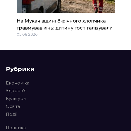
На Мукачівщині 8-річного хлопчика
травмував кінь: дитину госпіталізували
05.08.2026
Рубрики
Економіка
Здоров’я
Культура
Освіта
Події
Політика