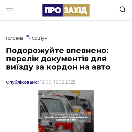
Перейти
до
РУБРИКИ
вмісту
Економіка
»
Головна
Соціум
Здоров’я
Подорожуйте впевнено:
перелік документів для
Культура
виїзду за кордон на авто
Освіта
Опубліковано:
18:00, 16.08.2025
Події
Політика
Соціум
Спорт