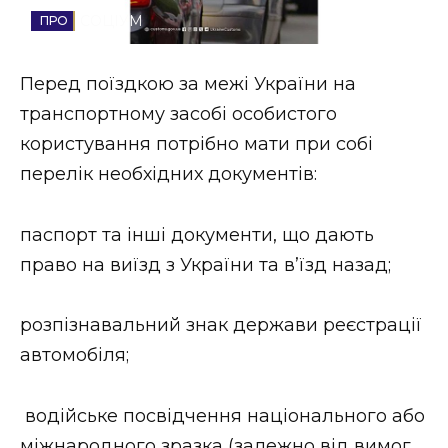
СОЦІУМ
Стиль життя
Втрачений Ужгород
Перед поїздкою за межі України на
транспортному засобі особистого
Втрачений Ужгород (відеоверсія)
користування потрібно мати при собі
перелік необхідних документів:
ЗАКАРПАТСЬКІ НОВИНИ
паспорт та інші документи, що дають
право на виїзд з України та в’їзд назад;
НОВИНИ ЗАХІДНОЇ УКРАЇНИ
розпізнавальний знак держави реєстрації
автомобіля;
ФОТО
водійське посвідчення національного або
міжнародного зразка (залежно від вимог