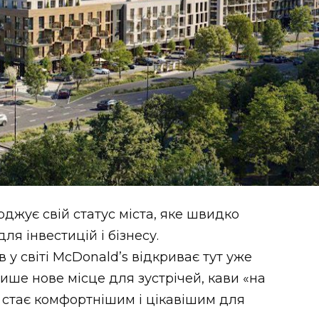
джує свій статус міста, яке швидко
я інвестицій і бізнесу.
у світі McDonald’s відкриває тут уже
лише нове місце для зустрічей, кави «на
то стає комфортнішим і цікавішим для