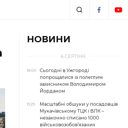
Події
НОВИНИ
а
я
Втрачений Ужгород
6 СЕРПНЯ
Сьогодні в Ужгороді
16:00
попрощалися із полеглим
захисником Володимиром
Йорданом
Масштабні обшуки у посадовців
15:25
Мукачівському ТЦК і ВЛК –
незаконно списано 1000
військовозобов’язаних