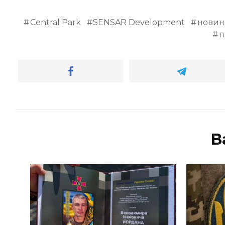
Central Park
SENSAR Development
новин
п
В