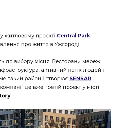
му житловому проєкті
Central Park
–
явлення про життя в Ужгороді.
ь до вибору місця. Ресторани мережі
інфраструктура, активний потік людей і
аме такий район і створює
SENSAR
компанії це вже третій проєкт у місті
tory
.