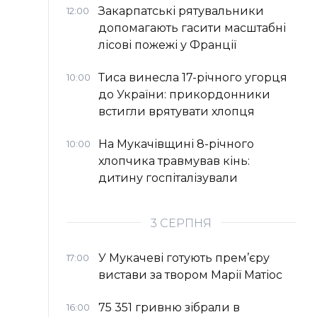
Закарпатські рятувальники
12:00
допомагають гасити масштабні
лісові пожежі у Франції
Тиса винесла 17-річного угорця
10:00
до України: прикордонники
встигли врятувати хлопця
На Мукачівщині 8-річного
10:00
хлопчика травмував кінь:
дитину госпіталізували
3 СЕРПНЯ
У Мукачеві готують прем’єру
17:00
вистави за твором Марії Матіос
75 351 гривню зібрали в
16:00