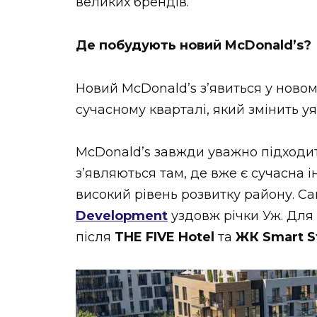
великих брендів.
Де побудують новий McDonald’s?
Новий McDonald’s з’явиться у ново
сучасному кварталі, який змінить у
McDonald’s завжди уважно підходит
з’являються там, де вже є сучасна 
високий рівень розвитку району. С
Development
уздовж річки Уж. Для 
після
THE FIVE Hotel
та
ЖК Smart S