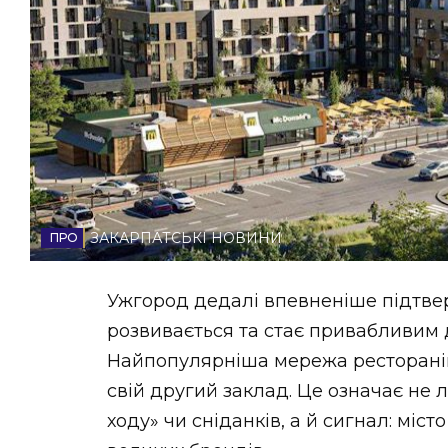
НОВИНИ ЗАХІДНОЇ УКРАЇНИ
ФОТО
ВІДЕО
ЗАКАРПАТСЬКІ НОВИНИ
Ужгород дедалі впевненіше підтвер
розвивається та стає привабливим дл
Найпопулярніша мережа ресторанів 
свій другий заклад. Це означає не 
ходу» чи сніданків, а й сигнал: міс