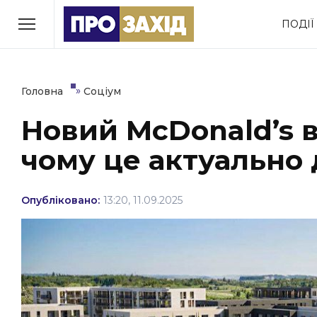
Перейти
ПОДІЇ
до
РУБРИКИ
вмісту
Економіка
Здоров’я
»
Головна
Соціум
Новий McDonald’s в
Політика
Соціум
чому це актуально 
Втрачений Ужгород
(відеоверсія)
Опубліковано:
13:20, 11.09.2025
ЗАКАРПАТСЬКІ НОВИНИ