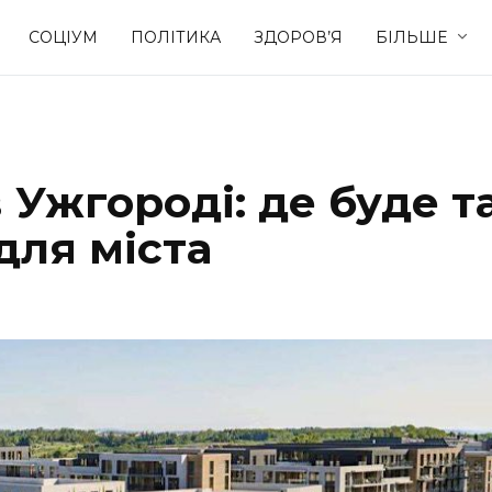
СОЦІУМ
ПОЛІТИКА
ЗДОРОВ’Я
БІЛЬШЕ
Культура
Освіта
 Ужгороді: де буде т
Спорт
Стиль житт
для міста