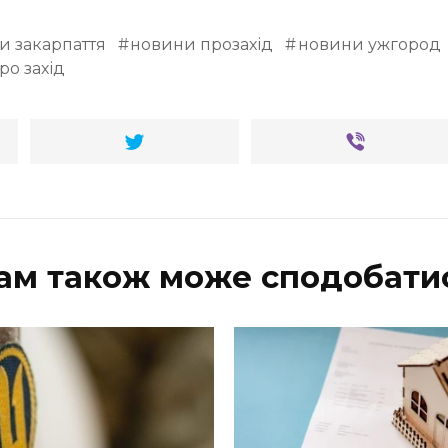
и закарпаття
новини прозахід
новини ужгород
ро захід
ам також може сподобати