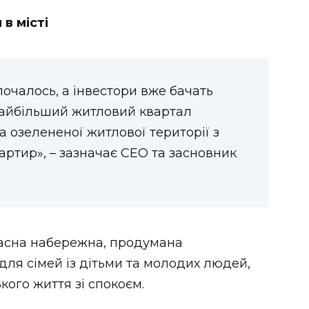
 в місті
почалось, а інвестори вже бачать
найбільший житловий квартал
а озелененої житлової території з
вартир», – зазначає СЕО та засновник
власна набережна, продумана
для сімей із дітьми та молодих людей,
кого життя зі спокоєм.