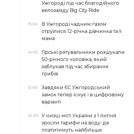
Ужгороді під час благодійного
велозаїзду Big Сity Ride
В Ужгороді чадним газом
15:00
отруїлися 12-річна дівчинка та її
мама
Гірські рятувальники розшукали
14:00
50-річного чоловіка, який
заблукав під час збирання
грибів
Завдяки ЄС Ужгородський
12:00
замок тепер існує і в цифровому
варіанті
У низці міст України з 1 липня
10:00
зросли тарифи на воду: де
платитимуть найбільше