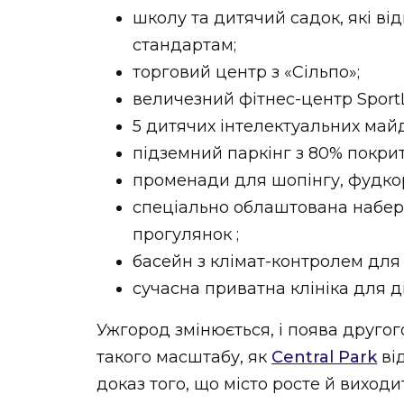
школу та дитячий садок, які в
стандартам;
торговий центр з «Сільпо»;
величезний фітнес-центр SportLi
5 дитячих інтелектуальних май
підземний паркінг з 80% покрит
променади для шопінгу, фудкорт
спеціально облаштована набер
прогулянок ;
басейн з клімат-контролем для 
сучасна приватна клініка для д
Ужгород змінюється, і поява другог
такого масштабу, як
Central Park
ві
доказ того, що місто росте й виход