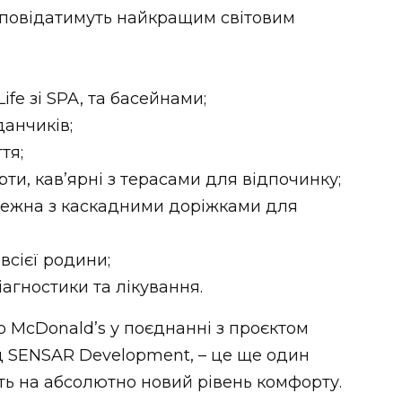
ідповідатимуть найкращим світовим
fe зі SPA, та басейнами;
данчиків;
тя;
и, кав’ярні з терасами для відпочинку;
ежна з каскадними доріжками для
всієї родини;
іагностики та лікування.
о McDonald’s у поєднанні з проєктом
д SENSAR Development, – це ще один
ить на абсолютно новий рівень комфорту.