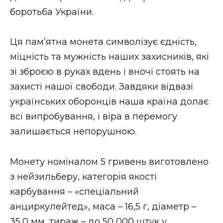
боротьба України.
Стиль життя
Втрачений Ужгород
Ця пам’ятна монета символізує єдність,
міцність та мужність наших захисників, які
Втрачений Ужгород (відеоверсія)
зі зброєю в руках вдень і вночі стоять на
захисті нашої свободи. Завдяки відвазі
українських оборонців наша країна долає
ЗАКАРПАТСЬКІ НОВИНИ
всі випробування, і віра в перемогу
залишається непорушною.
НОВИНИ ЗАХІДНОЇ УКРАЇНИ
Монету номіналом 5 гривень виготовлено
з нейзильберу, категорія якості
ФОТО
карбування – «спеціальний
анциркулейтед», маса – 16,5 г, діаметр –
35,0 мм, тираж – до 50 000 штук у