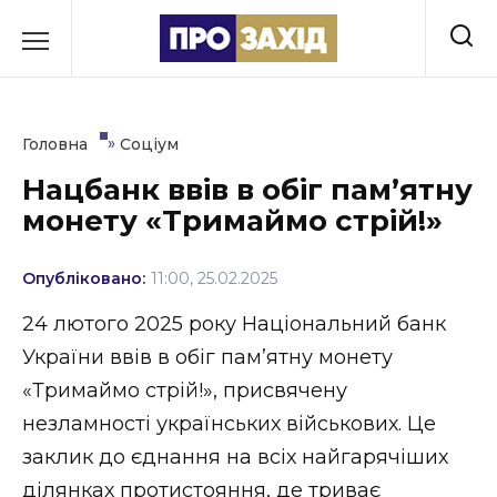
Перейти
до
РУБРИКИ
вмісту
Економіка
»
Головна
Соціум
Здоров’я
Нацбанк ввів в обіг пам’ятну
монету «Тримаймо стрій!»
Культура
Освіта
Опубліковано:
11:00, 25.02.2025
Події
24 лютого 2025 року Національний банк
України ввів в обіг пам’ятну монету
Політика
«Тримаймо стрій!», присвячену
Соціум
незламності українських військових. Це
заклик до єднання на всіх найгарячіших
Спорт
ділянках протистояння, де триває