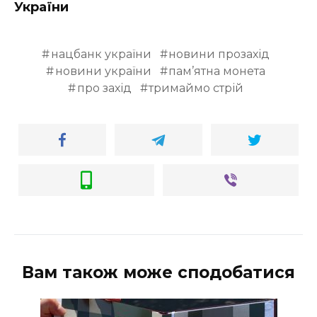
України
нацбанк україни
новини прозахід
новини україни
пам’ятна монета
про захід
тримаймо стрій
Вам також може сподобатися