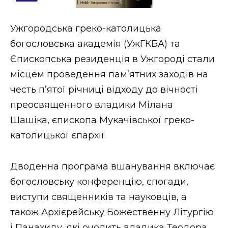
Стиль життя
Ужгородська греко-католицька
Втрачений Ужгород
богословська академія (УжГКБА) та
Втрачений Ужгород (відеоверсія)
Єпископська резиденція в Ужгороді стали
місцем проведення пам’ятних заходів на
честь п’ятої річниці відходу до вічності
преосвященного владики Мілана
ЗАКАРПАТСЬКІ НОВИНИ
Шашіка, єпископа Мукачівської греко-
католицької єпархії.
НОВИНИ ЗАХІДНОЇ УКРАЇНИ
Дводенна програма вшанування включає
богословську конференцію, спогади,
ФОТО
виступи священників та науковців, а
також Архієрейську Божественну Літургію
і Панахиду, які очолить владика Теодора