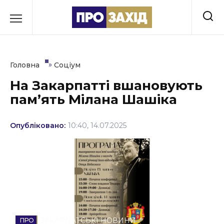
Перейти
до
РУБРИКИ
вмісту
Економіка
»
Головна
Соціум
Здоров’я
На Закарпатті вшановують
памʼять Мілана Шашіка
Культура
Освіта
Опубліковано:
10:40, 14.07.2025
Події
Політика
Соціум
Спорт
ЗАКАРПАТСЬКІ НОВИНИ