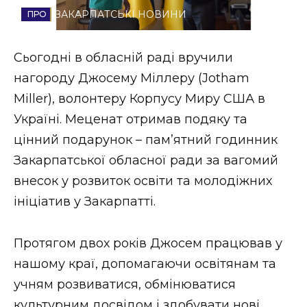
ЗАКАРПАТСЬКІ НОВИНИ
Стиль життя
Втрачений Ужгород
Сьогодні в обласній раді вручили
нагороду Джосему Міллеру (Jotham
Втрачений Ужгород (відеоверсія)
Miller), волонтеру Корпусу Миру США в
Україні. Меценат отримав подяку та
цінний подарунок – пам’ятний годинник
ЗАКАРПАТСЬКІ НОВИНИ
Закарпатської обласної ради за вагомий
внесок у розвиток освіти та молодіжних
ініціатив у Закарпатті.
НОВИНИ ЗАХІДНОЇ УКРАЇНИ
Протягом двох років Джосем працював у
ФОТО
нашому краї, допомагаючи освітянам та
учням розвиватися, обмінюватися
культурним досвідом і здобувати нові