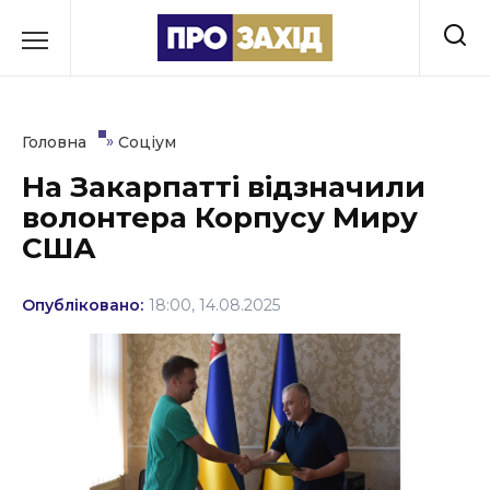
Перейти
до
РУБРИКИ
вмісту
Економіка
»
Головна
Соціум
Здоров’я
На Закарпатті відзначили
волонтера Корпусу Миру
Культура
США
Освіта
Опубліковано:
18:00, 14.08.2025
Події
Політика
Соціум
Спорт