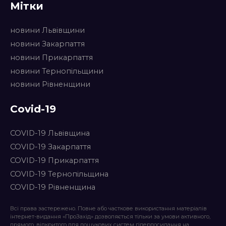
Мітки
новини Львівщини
новини Закарпаття
новини Прикарпаття
новини Тернопільщини
новини Рівненщини
Covid-19
COVID-19 Львівщина
COVID-19 Закарпаття
COVID-19 Прикарпаття
COVID-19 Тернопільщина
COVID-19 Рівненщина
Всі права застережено. Повне або часткове використання матеріалів
інтернет-видання «ПроЗахід» дозволяється тільки за умови активного,
прямого, відкритого для пошукових систем гіперпосилання на