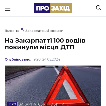
Перейти
до
РУБРИКИ
вмісту
Економіка
»
Головна
Закарпатські новини
Здоров’я
На Закарпатті 100 водіїв
покинули місця ДТП
Культура
Освіта
Опубліковано:
19:20, 24.05.2024
Події
Політика
Соціум
Спорт
ЗАКАРПАТСЬКІ НОВИНИ