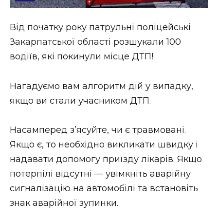
Стиль життя
Від початку року патрульні поліцейські
Втрачений Ужгород
Закарпатської області розшукали 100
Втрачений Ужгород (відеоверсія)
водіїв, які покинули місце ДТП!
Нагадуємо вам алгоритм дій у випадку,
якщо ви стали учасником ДТП.
ЗАКАРПАТСЬКІ НОВИНИ
Насамперед з’ясуйте, чи є травмовані.
НОВИНИ ЗАХІДНОЇ УКРАЇНИ
Якщо є, то необхідно викликати швидку і
надавати допомогу приїзду лікарів. Якщо
потерпілі відсутні — увімкніть аварійну
ФОТО
сигналізацію на автомобілі та встановіть
знак аварійної зупинки.