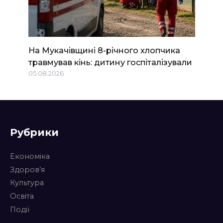
На Мукачівщині 8-річного хлопчика
травмував кінь: дитину госпіталізували
05.08.2026
Рубрики
Економіка
Здоров’я
Культура
Освіта
Події