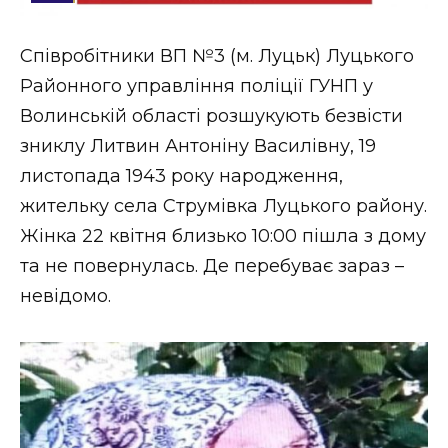
Стиль життя
Співробітники ВП №3 (м. Луцьк) Луцького
Втрачений Ужгород
Районного управління поліції ГУНП у
Втрачений Ужгород (відеоверсія)
Волинській області розшукують безвісти
зниклу Литвин Антоніну Василівну, 19
листопада 1943 року народження,
жительку села Струмівка Луцького району.
ЗАКАРПАТСЬКІ НОВИНИ
Жінка 22 квітня близько 10:00 пішла з дому
та не повернулась. Де перебуває зараз –
НОВИНИ ЗАХІДНОЇ УКРАЇНИ
невідомо.
ФОТО