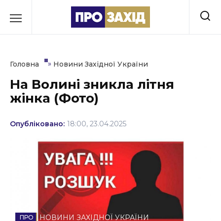
Перейти
до
РУБРИКИ
вмісту
Економіка
»
Головна
Новини Західної України
Здоров’я
На Волині зникла літня
жінка (Фото)
Культура
Освіта
Опубліковано:
18:00, 23.04.2025
Події
Політика
Соціум
Спорт
НОВИНИ ЗАХІДНОЇ УКРАЇНИ