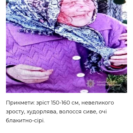
ВІДЕО
Прикмети: зріст 150-160 см, невеликого
зросту, худорлява, волосся сиве, очі
блакитно-сірі.