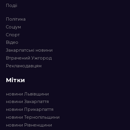
Події
Політика
Соціум
Спорт
Відео
Закарпатські новини
Втрачений Ужгород
Рекламодавцям
Мітки
новини Львівщини
новини Закарпаття
новини Прикарпаття
новини Тернопільщини
новини Рівненщини