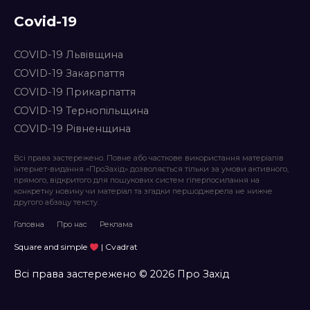
Covid-19
COVID-19 Львівщина
COVID-19 Закарпаття
COVID-19 Прикарпаття
COVID-19 Тернопільщина
COVID-19 Рівненщина
Всі права застережено. Повне або часткове використання матеріалів
інтернет-видання «ПроЗахід» дозволяється тільки за умови активного,
прямого, відкритого для пошукових систем гіперпосилання на
конкретну новину чи матеріал та згадки першоджерела не нижче
другого абзацу тексту.
Головна
Про нас
Реклама
Square and simple
| Cvadrat
Всі права застережено © 2026 Про Захід