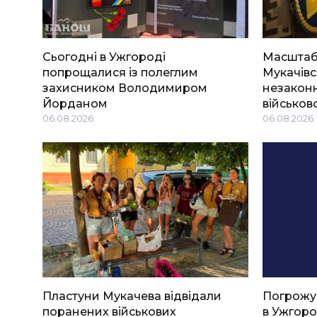
Сьогодні в Ужгороді
Масштабн
попрощалися із полеглим
Мукачівс
захисником Володимиром
незаконн
Йорданом
військов
06.08.2026
06.08.2026
Пластуни Мукачева відвідали
Погрожу
поранених військових
в Ужгоро