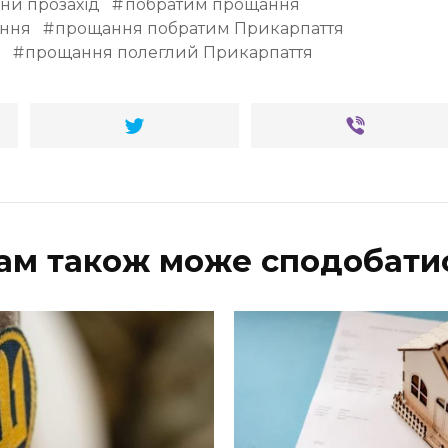
ни прозахід
побратим прощання
ння
прощання побратим Прикарпаття
м
прощання полеглий Прикарпаття
ам також може сподобати