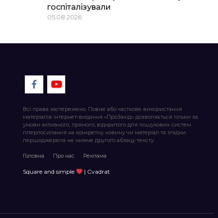
госпіталізували
05.08.2026
Всі права застережено. Повне або часткове використання
матеріалів інтернет-видання «ПроЗахід» дозволяється тільки за
умови активного, прямого, відкритого для пошукових систем
гіперпосилання на конкретну новину чи матеріал та згадки
першоджерела не нижче другого абзацу тексту.
Головна
Про нас
Реклама
Square and simple
| Cvadrat