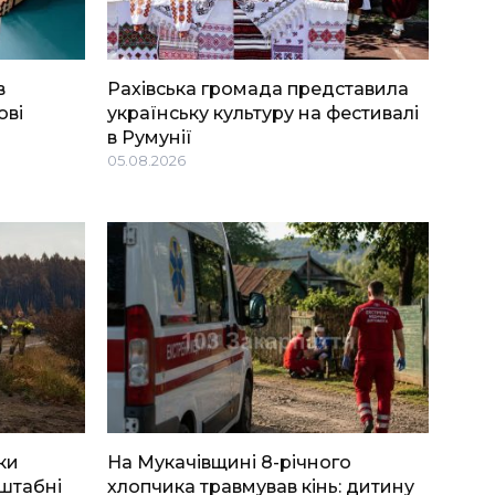
в
Рахівська громада представила
ові
українську культуру на фестивалі
в Румунії
05.08.2026
ки
На Мукачівщині 8-річного
штабні
хлопчика травмував кінь: дитину