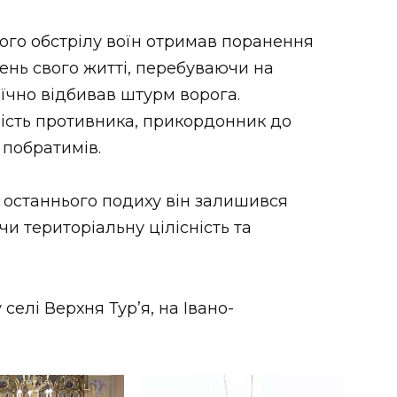
жого обстрілу воїн отримав поранення
день свого житті, перебуваючи на
оїчно відбивав штурм ворога.
сть противника, прикордонник до
 побратимів.
о останнього подиху він залишився
чи територіальну цілісність та
елі Верхня Тур’я, на Івано-