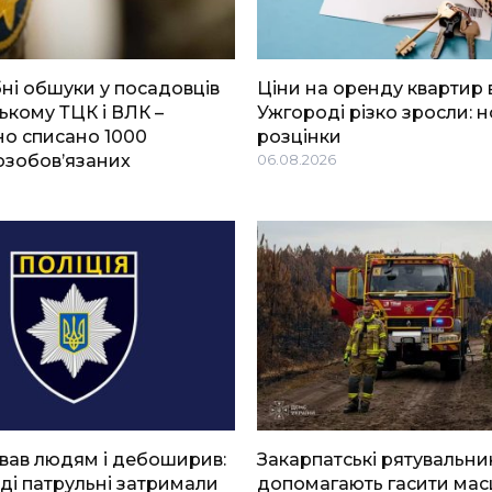
і обшуки у посадовців
Ціни на оренду квартир 
ькому ТЦК і ВЛК –
Ужгороді різко зросли: н
о списано 1000
розцінки
озобов’язаних
06.08.2026
вав людям і дебоширив:
Закарпатські рятувальни
ді патрульні затримали
допомагають гасити мас