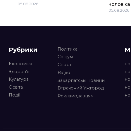
05.08.2026
чоловіка
05.08.2026
Рубрики
М
Політика
Соціум
Економіка
но
Спорт
Здоров’я
но
Відео
Культура
но
Закарпатські новини
Освіта
но
Втрачений Ужгород
Події
но
Рекламодавцям