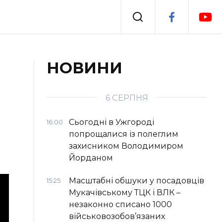
Події
НОВИНИ
я
Втрачений Ужгород
6 СЕРПНЯ
Сьогодні в Ужгороді
16:00
попрощалися із полеглим
захисником Володимиром
Йорданом
Масштабні обшуки у посадовців
15:25
Мукачівському ТЦК і ВЛК –
незаконно списано 1000
військовозобов’язаних