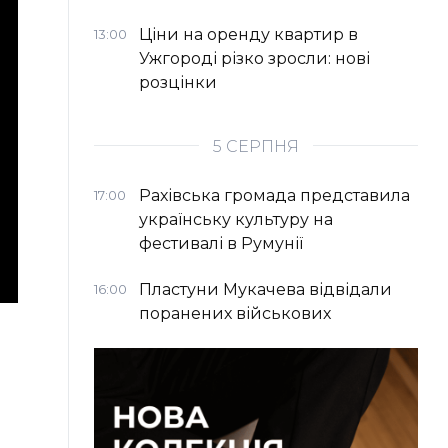
Ціни на оренду квартир в
13:00
Ужгороді різко зросли: нові
розцінки
5 СЕРПНЯ
Рахівська громада представила
17:00
українську культуру на
фестивалі в Румунії
Пластуни Мукачева відвідали
16:00
поранених військових