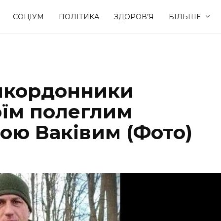
СОЦІУМ
ПОЛІТИКА
ЗДОРОВ’Я
БІЛЬШЕ
Культура
Освіта
рикордонники
Спорт
Стиль житт
оїм полеглим
ю Ваківим (Фото)