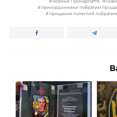
новини Прикарпаття
нови
прикордонники побратим проща
прощання полеглий побрати
В