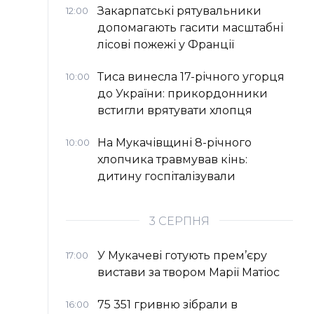
Закарпатські рятувальники
12:00
допомагають гасити масштабні
лісові пожежі у Франції
Тиса винесла 17-річного угорця
10:00
до України: прикордонники
встигли врятувати хлопця
На Мукачівщині 8-річного
10:00
хлопчика травмував кінь:
дитину госпіталізували
3 СЕРПНЯ
У Мукачеві готують прем’єру
17:00
вистави за твором Марії Матіос
75 351 гривню зібрали в
16:00