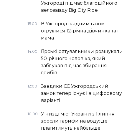
Ужгороді під час благодійного
велозаїзду Big Сity Ride
В Ужгороді чадним газом
15:00
отруїлися 12-річна дівчинка та її
мама
Гірські рятувальники розшукали
14:00
50-річного чоловіка, який
заблукав під час збирання
грибів
Завдяки ЄС Ужгородський
12:00
замок тепер існує і в цифровому
варіанті
У низці міст України з 1 липня
10:00
зросли тарифи на воду: де
платитимуть найбільше