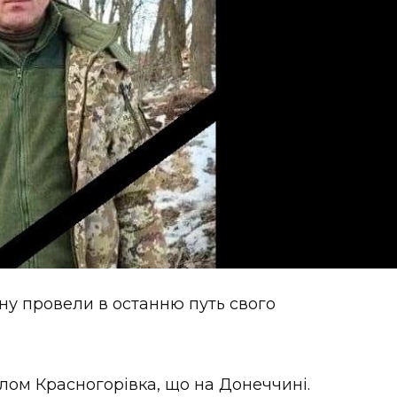
ну провели в останню путь свого
лом Красногорівка, що на Донеччині.