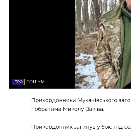
НОВИНИ ЗАХІДНОЇ УКРАЇНИ
ФОТО
ВІДЕО
СОЦІУМ
Прикордонники Мукачівського заго
побратима Миколу Ваківа.
Прикордонник загинув у бою під се