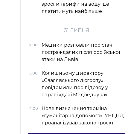
зросли тарифи на воду: де
платитимуть найбільше
31 ЛИПНЯ
Медики розповіли про стан
17:00
постраждалих після російської
атаки на Львів
Колишньому директору
15:00
«Свалявського лісгоспу»
повідомили про підозру у
справі «дачі Медведчука»
Нове визначення терміна
14:00
«гуманітарна допомога»: УНЦПД
проаналізував законопроєкт