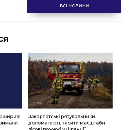
ВСІ НОВИНИ
ся
боширив:
Закарпатські рятувальники
тримали
допомагають гасити масштабні
лісові пожежі у Франції