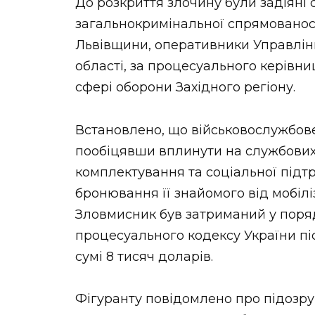
До розкриття злочину були задіяні 
загальнокримінальної спрямованост
Львівщини, оперативники Управлінн
області, за процесуального керівни
сфері оборони Західного регіону.
Встановлено, що військовослужбове
пообіцявши вплинути на службових 
комплектування та соціальної під
бронювання її знайомого від мобіліз
Зловмисник був затриманий у поря
процесуального кодексу України пі
сумі 8 тисяч доларів.
Фігуранту повідомлено про підозру