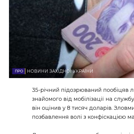
НОВИНИ ЗАХІДНОЇ УКРАЇНИ
ФОТО
ВІДЕО
НОВИНИ ЗАХІДНОЇ УКРАЇНИ
35-річний підозрюваний пообіцяв л
знайомого від мобілізації на службу
він оцінив у 8 тисяч доларів. Злов
позбавлення волі з конфіскацією м