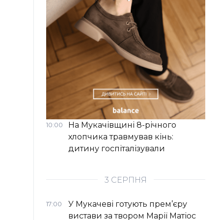
На Мукачівщині 8-річного
10:00
хлопчика травмував кінь:
дитину госпіталізували
3 СЕРПНЯ
У Мукачеві готують прем’єру
17:00
вистави за твором Марії Матіос