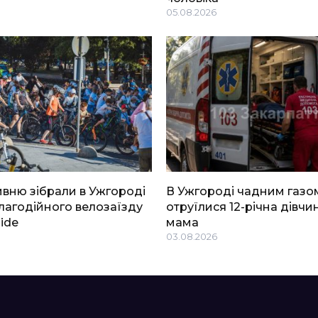
05.08.2026
ривню зібрали в Ужгороді
В Ужгороді чадним газо
благодійного велозаїзду
отруїлися 12-річна дівчин
Ride
мама
03.08.2026