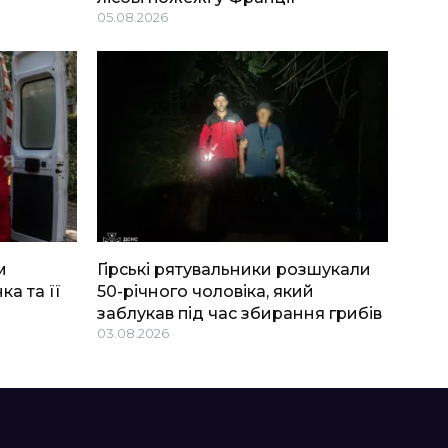
05.08.2026
м
Гірські рятувальники розшукали
ка та її
50-річного чоловіка, який
заблукав під час збирання грибів
03.08.2026