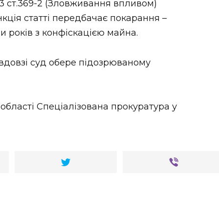
3 ст.369-2 (Зловживання впливом)
кція статті передбачає покарання –
и років з конфіскацією майна.
вдовзі суд обере підозрюваному
 області Спеціалізована прокуратура у