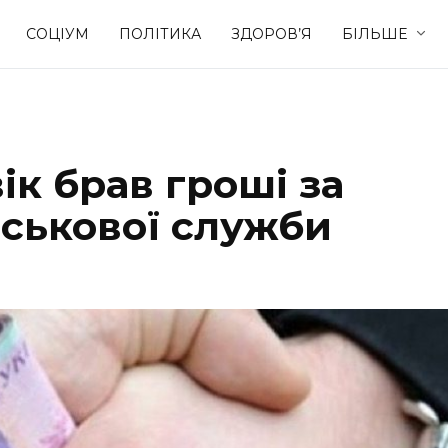
СОЦІУМ
ПОЛІТИКА
ЗДОРОВ’Я
БІЛЬШЕ
Культура
Освіта
ік брав гроші за
Спорт
Стиль житт
йськової служби