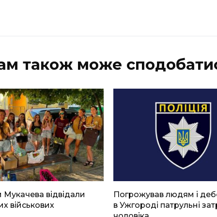
ам також може сподобати
 Мукачева відвідали
Погрожував людям і де
х військових
в Ужгороді патрульні за
чоловіка