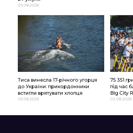
05.08.2026
Тиса винесла 17-річного угорця
75 351 г
до України: прикордонники
під час 
встигли врятувати хлопця
Big Сity 
05.08.2026
03.08.2026