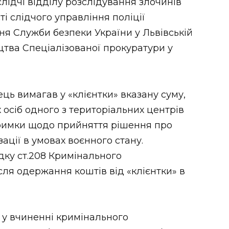
слідчі відділу розслідування злочинів
і слідчого управління поліції
я Служби безпеки України у Львівській
цтва Спеціалізованої прокуратури у
ць вимагав у «клієнтки» вказану суму,
осіб одного з територіальних центрів
тримки щодо прийняття рішення про
ації в умовах воєнного стану.
дку ст.208 Кримінального
сля одержання коштів від «клієнтки» в
 у вчиненні кримінального