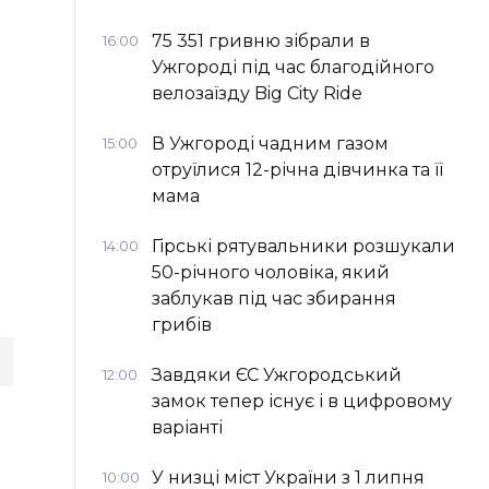
75 351 гривню зібрали в
16:00
Ужгороді під час благодійного
велозаїзду Big Сity Ride
В Ужгороді чадним газом
15:00
отруїлися 12-річна дівчинка та її
мама
Гірські рятувальники розшукали
14:00
50-річного чоловіка, який
заблукав під час збирання
грибів
Завдяки ЄС Ужгородський
12:00
замок тепер існує і в цифровому
варіанті
У низці міст України з 1 липня
10:00