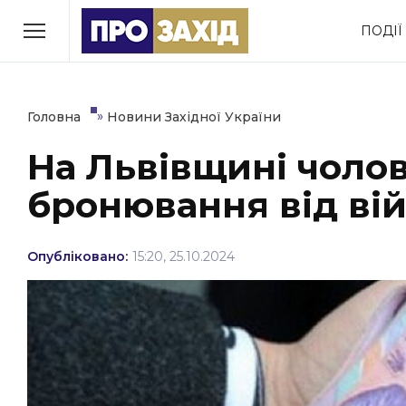
Перейти
ПОДІЇ
до
РУБРИКИ
вмісту
Економіка
Здоров’я
»
Головна
Новини Західної України
На Львівщині чолов
Політика
Соціум
бронювання від ві
Втрачений Ужгород
(відеоверсія)
Опубліковано:
15:20, 25.10.2024
ЗАКАРПАТСЬКІ НОВИНИ