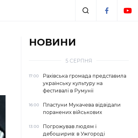
Події
НОВИНИ
я
Втрачений Ужгород
5 СЕРПНЯ
Рахівська громада представила
17:00
українську культуру на
фестивалі в Румунії
Пластуни Мукачева відвідали
16:00
поранених військових
Погрожував людям і
13:00
дебоширив: в Ужгороді