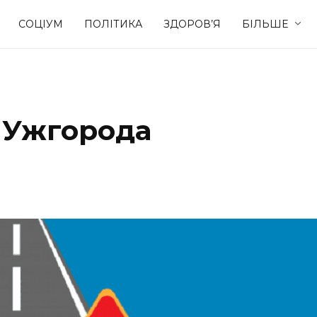
СОЦІУМ
ПОЛІТИКА
ЗДОРОВ’Я
БІЛЬШЕ
Культура
Освіта
х Ужгорода
Спорт
Стиль житт