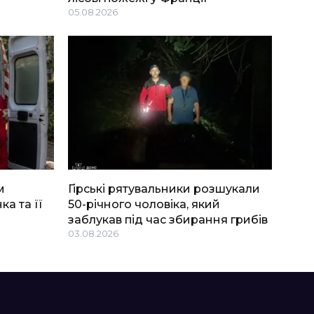
05.08.2026
м
Гірські рятувальники розшукали
ка та її
50-річного чоловіка, який
заблукав під час збирання грибів
03.08.2026