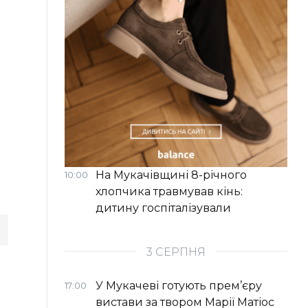
На Мукачівщині 8-річного
10:00
хлопчика травмував кінь:
дитину госпіталізували
3 СЕРПНЯ
У Мукачеві готують прем’єру
17:00
вистави за твором Марії Матіос