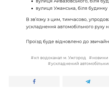
вулиця Айвазовського, біля буд
вулиця Ужанська, біля будинку
В зв’язку з цим, тимчасово, упродо
ускладнення автомобільного руху на
Проїзд буде відновлено до звичайн
кп водоканал м. Ужгород
новини 
ускладнений автомобільни