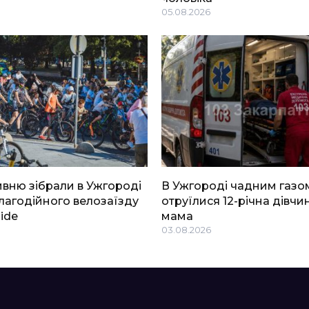
05.08.2026
ривню зібрали в Ужгороді
В Ужгороді чадним газо
благодійного велозаїзду
отруїлися 12-річна дівчин
Ride
мама
03.08.2026