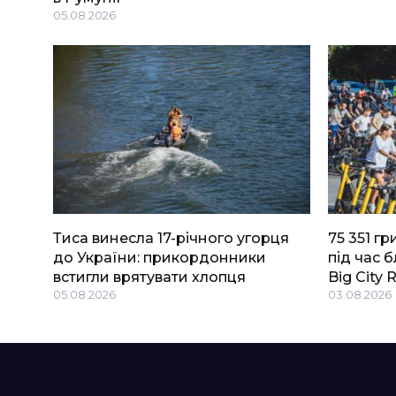
05.08.2026
Тиса винесла 17-річного угорця
75 351 г
до України: прикордонники
під час 
встигли врятувати хлопця
Big Сity 
05.08.2026
03.08.2026