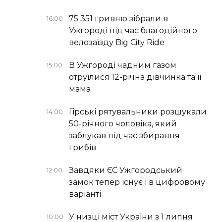
75 351 гривню зібрали в
16:00
Ужгороді під час благодійного
велозаїзду Big Сity Ride
В Ужгороді чадним газом
15:00
отруїлися 12-річна дівчинка та її
мама
Гірські рятувальники розшукали
14:00
50-річного чоловіка, який
заблукав під час збирання
грибів
Завдяки ЄС Ужгородський
12:00
замок тепер існує і в цифровому
варіанті
У низці міст України з 1 липня
10:00