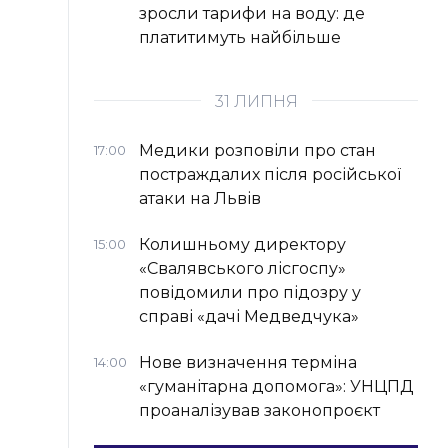
зросли тарифи на воду: де
платитимуть найбільше
31 ЛИПНЯ
Медики розповіли про стан
17:00
постраждалих після російської
атаки на Львів
Колишньому директору
15:00
«Свалявського лісгоспу»
повідомили про підозру у
справі «дачі Медведчука»
Нове визначення терміна
14:00
«гуманітарна допомога»: УНЦПД
проаналізував законопроєкт