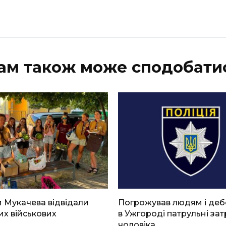
ам також може сподобати
 Мукачева відвідали
Погрожував людям і де
х військових
в Ужгороді патрульні за
чоловіка