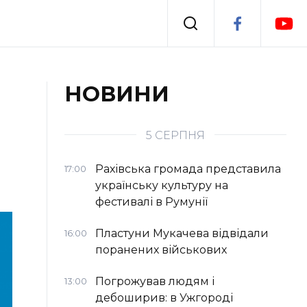
Події
НОВИНИ
я
Втрачений Ужгород
5 СЕРПНЯ
Рахівська громада представила
17:00
українську культуру на
фестивалі в Румунії
Пластуни Мукачева відвідали
16:00
поранених військових
Погрожував людям і
13:00
дебоширив: в Ужгороді