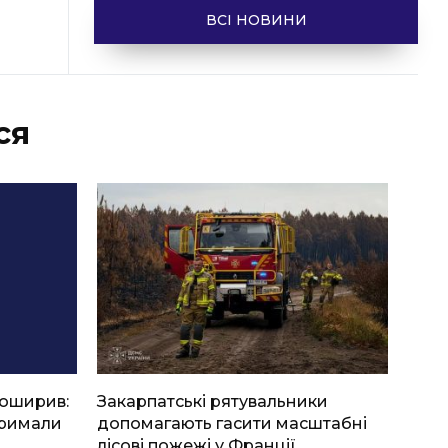
ВСІ НОВИНИ
ся
боширив:
Закарпатські рятувальники
тримали
допомагають гасити масштабні
лісові пожежі у Франції