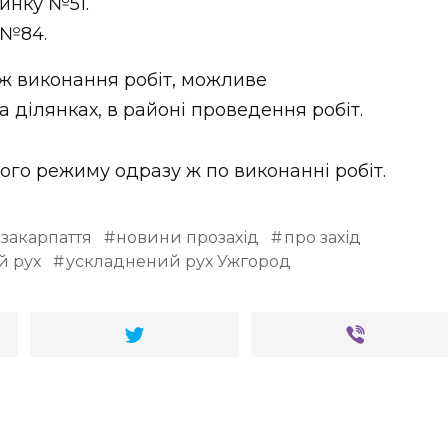
инку №51.
 №84.
вж виконання робіт, можливе
 ділянках, в районі проведення робіт.
ого режиму одразу ж по виконанні робіт.
закарпаття
новини прозахід
про захід
й рух
ускладнений рух Ужгород