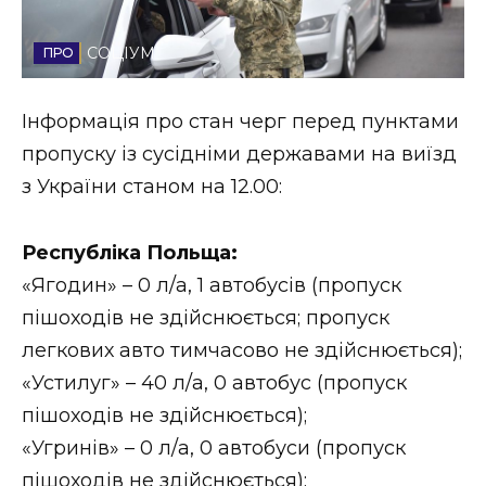
Стиль життя
СОЦІУМ
Втрачений Ужгород
Інформація про стан черг перед пунктами
Втрачений Ужгород (відеоверсія)
пропуску із сусідніми державами на виїзд
з України станом на 12.00:
ЗАКАРПАТСЬКІ НОВИНИ
Республіка Польща:
«Ягодин» – 0 л/а, 1 автобусів (пропуск
пішоходів не здійснюється; пропуск
НОВИНИ ЗАХІДНОЇ УКРАЇНИ
легкових авто тимчасово не здійснюється);
«Устилуг» – 40 л/а, 0 автобус (пропуск
ФОТО
пішоходів не здійснюється);
«Угринів» – 0 л/а, 0 автобуси (пропуск
пішоходів не здійснюється);