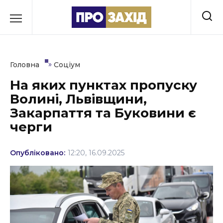
Перейти
до
РУБРИКИ
вмісту
Економіка
»
Головна
Соціум
Здоров’я
На яких пунктах пропуску
Волині, Львівщини,
Культура
Закарпаття та Буковини є
Освіта
черги
Події
Опубліковано:
12:20, 16.09.2025
Політика
Соціум
Спорт