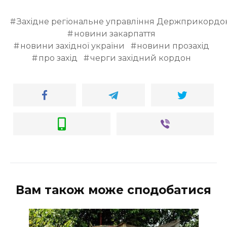
Західне регіональне управління Держприкордо
новини закарпаття
новини західної україни
новини прозахід
про захід
черги західний кордон
Вам також може сподобатися