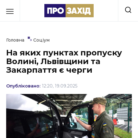
Перейти
до
РУБРИКИ
вмісту
Економіка
»
Головна
Соціум
Здоров’я
На яких пунктах пропуску
Волині, Львівщини та
Культура
Закарпаття є черги
Освіта
Опубліковано:
12:20, 19.09.2025
Події
Політика
Соціум
Спорт