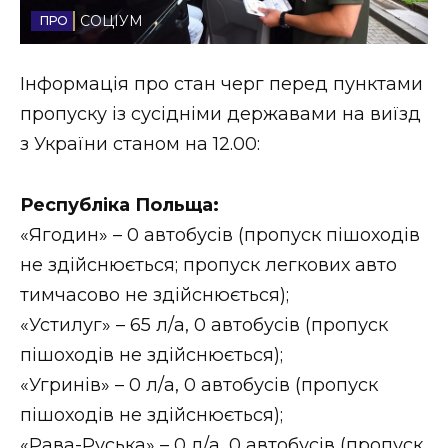
СОЦІУМ
Стиль життя
Втрачений Ужгород
Інформація про стан черг перед пунктами
пропуску із сусідніми державами на виїзд
Втрачений Ужгород (відеоверсія)
з України станом на 12.00:
Республіка Польща:
ЗАКАРПАТСЬКІ НОВИНИ
«Ягодин» – 0 автобусів (пропуск пішоходів
не здійснюється; пропуск легкових авто
тимчасово не здійснюється);
НОВИНИ ЗАХІДНОЇ УКРАЇНИ
«Устилуг» – 65 л/а, 0 автобусів (пропуск
пішоходів не здійснюється);
ФОТО
«Угринів» – 0 л/а, 0 автобусів (пропуск
пішоходів не здійснюється);
«Рава-Руська» – 0 л/а, 0 автобусів (пропуск