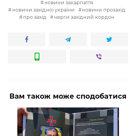
новини закарпаття
новини західної україни
новини прозахід
про захід
черги західний кордон
Вам також може сподобатися