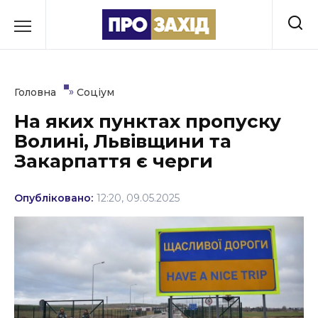
Перейти
до
РУБРИКИ
вмісту
Економіка
»
Головна
Соціум
Здоров’я
На яких пунктах пропуску
Волині, Львівщини та
Культура
Закарпаття є черги
Освіта
Опубліковано:
12:20, 09.05.2025
Події
Політика
Соціум
Спорт