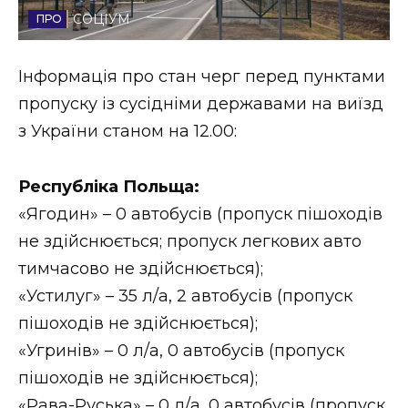
СОЦІУМ
Стиль життя
Втрачений Ужгород
Інформація про стан черг перед пунктами
пропуску із сусідніми державами на виїзд
Втрачений Ужгород (відеоверсія)
з України станом на 12.00:
Республіка Польща:
ЗАКАРПАТСЬКІ НОВИНИ
«Ягодин» – 0 автобусів (пропуск пішоходів
не здійснюється; пропуск легкових авто
тимчасово не здійснюється);
НОВИНИ ЗАХІДНОЇ УКРАЇНИ
«Устилуг» – 35 л/а, 2 автобусів (пропуск
пішоходів не здійснюється);
ФОТО
«Угринів» – 0 л/а, 0 автобусів (пропуск
пішоходів не здійснюється);
«Рава-Руська» – 0 л/а, 0 автобусів (пропуск