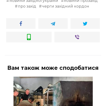
новини західної україни
новини прозахід
про захід
черги західний кордон
Вам також може сподобатися