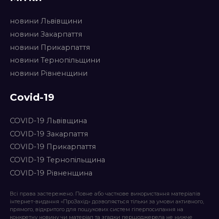
новини Львівщини
новини Закарпаття
новини Прикарпаття
новини Тернопільщини
новини Рівненщини
Covid-19
COVID-19 Львівщина
COVID-19 Закарпаття
COVID-19 Прикарпаття
COVID-19 Тернопільщина
COVID-19 Рівненщина
Всі права застережено. Повне або часткове використання матеріалів
інтернет-видання «ПроЗахід» дозволяється тільки за умови активного,
прямого, відкритого для пошукових систем гіперпосилання на
конкретну новину чи матеріал та згадки першоджерела не нижче