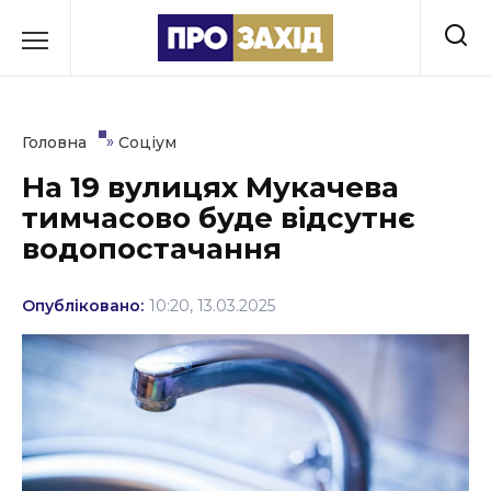
Перейти
до
РУБРИКИ
вмісту
Економіка
»
Головна
Соціум
Здоров’я
На 19 вулицях Мукачева
тимчасово буде відсутнє
Культура
водопостачання
Освіта
Опубліковано:
10:20, 13.03.2025
Події
Політика
Соціум
Спорт