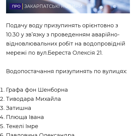
ЗАКАРПАТСЬКІ НОВИНИ
Стиль життя
Втрачений Ужгород
Подачу воду призупинять орієнтовно з
10.30 у зв’язку з проведенням аварійно-
Втрачений Ужгород (відеоверсія)
відновлювальних робіт на водопровідній
мережі по вул.Береста Олексія 21.
ЗАКАРПАТСЬКІ НОВИНИ
Водопостачання призупинять по вулицях:
Графа фон Шенборна
НОВИНИ ЗАХІДНОЇ УКРАЇНИ
Тиводара Михайла
Затишна
ФОТО
Плюща Івана
Текелі Імре
Павловича Олександра