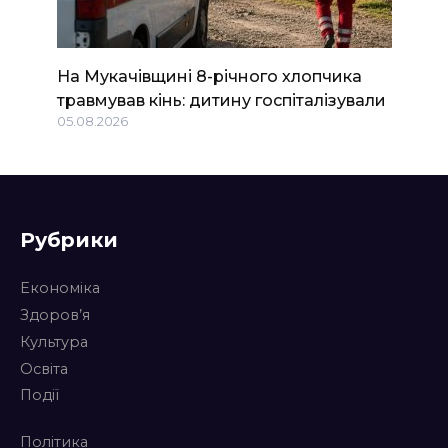
На Мукачівщині 8-річного хлопчика
травмував кінь: дитину госпіталізували
05.08.2026
Рубрики
Економіка
Здоров’я
Культура
Освіта
Події
Політика