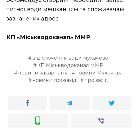
питної води мешканцям та споживачам
зазначених адрес.
КП «Міськводоканал» ММР
відключення води мукачево
КП Міськводоканал ММР
новини закарпаття
новини Мукачева
новини прозахід
про захід