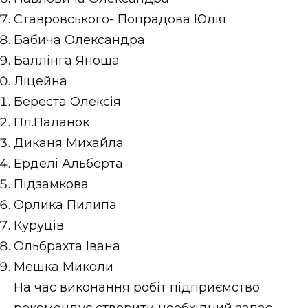
ВІДЕО
Ставровського- Попрадова Юлія
Бабича Олександра
Баллінга Яноша
Ліцейна
Береста Олексія
Пл.Паланок
Диканя Михайла
Ерделі Альберта
Підзамкова
Орлика Пилипа
Куруців
Ольбрахта Івана
Мешка Миколи
На час виконання робіт підприємство
рекомендує створити необхідний запас