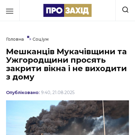
Перейти
до
РУБРИКИ
вмісту
Економіка
»
Головна
Соціум
Здоров’я
Мешканців Мукачівщини та
Ужгородщини просять
Культура
закрити вікна і не виходити
Освіта
з дому
Події
Опубліковано:
9:40, 21.08.2025
Політика
Соціум
Спорт