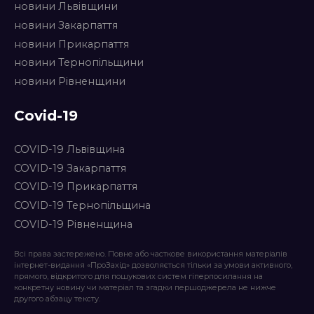
новини Львівщини
новини Закарпаття
новини Прикарпаття
новини Тернопільщини
новини Рівненщини
Covid-19
COVID-19 Львівщина
COVID-19 Закарпаття
COVID-19 Прикарпаття
COVID-19 Тернопільщина
COVID-19 Рівненщина
Всі права застережено. Повне або часткове використання матеріалів
інтернет-видання «ПроЗахід» дозволяється тільки за умови активного,
прямого, відкритого для пошукових систем гіперпосилання на
конкретну новину чи матеріал та згадки першоджерела не нижче
другого абзацу тексту.