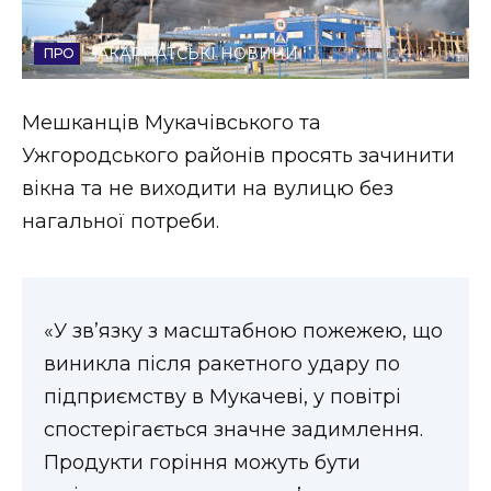
Стиль життя
ЗАКАРПАТСЬКІ НОВИНИ
Втрачений Ужгород
Мешканців Мукачівського та
Втрачений Ужгород (відеоверсія)
Ужгородського районів просять зачинити
вікна та не виходити на вулицю без
нагальної потреби.
ЗАКАРПАТСЬКІ НОВИНИ
НОВИНИ ЗАХІДНОЇ УКРАЇНИ
«У зв’язку з масштабною пожежею, що
виникла після ракетного удару по
підприємству в Мукачеві, у повітрі
ФОТО
спостерігається значне задимлення.
Продукти горіння можуть бути