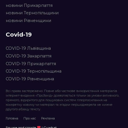
новини Прикарпаття
новини Тернопільщини
новини Рівненщини
Covid-19
COVID-19 Львівщина
COVID-19 Закарпаття
COVID-19 Прикарпаття
COVID-19 Тернопільщина
COVID-19 Рівненщина
Всі права застережено. Повне або часткове використання матеріалів
інтернет-видання «ПроЗахід» дозволяється тільки за умови активного,
прямого, відкритого для пошукових систем гіперпосилання на
конкретну новину чи матеріал та згадки першоджерела не нижче
другого абзацу тексту.
Головна
Про нас
Реклама
Square and simple
| Cvadrat