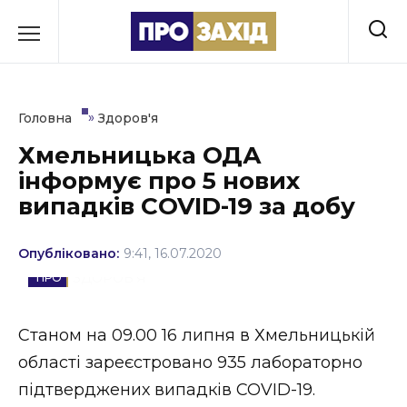
Перейти
до
РУБРИКИ
вмісту
Економіка
»
Головна
Здоров'я
Здоров’я
Хмельницька ОДА
інформує про 5 нових
Культура
випадків СOVID-19 за добу
Освіта
Опубліковано:
9:41, 16.07.2020
Події
ЗДОРОВ'Я
Політика
Cтаном на 09.00 16 липня в Хмельницькій
Соціум
області зареєстровано 9️35 лабораторно
Спорт
підтверджених випадків COVID-19.