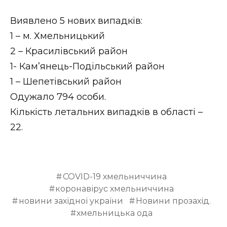
Стиль життя
Виявлено 5 нових випадків:
Втрачений Ужгород
1 – м. Хмельницький
2 – Красилівський район
Втрачений Ужгород (відеоверсія)
1- Кам’янець-Подільський район
1 – Шепетівський район
Одужало 794 особи.
ЗАКАРПАТСЬКІ НОВИНИ
Кількість летальних випадків в області –
22.
НОВИНИ ЗАХІДНОЇ УКРАЇНИ
COVID-19 хмельниччина
коронавірус хмельниччина
ФОТО
новини західної україни
Новини прозахід.
хмельницька ода