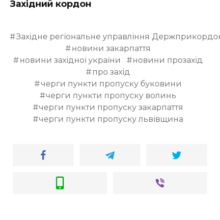
Західний кордон
Західне регіональне управління Держприкордо
новини закарпаття
новини західної україни
новини прозахід
про захід
черги пункти пропуску буковини
черги пункти пропуску волинь
черги пункти пропуску закарпаття
черги пункти пропуску львівщина