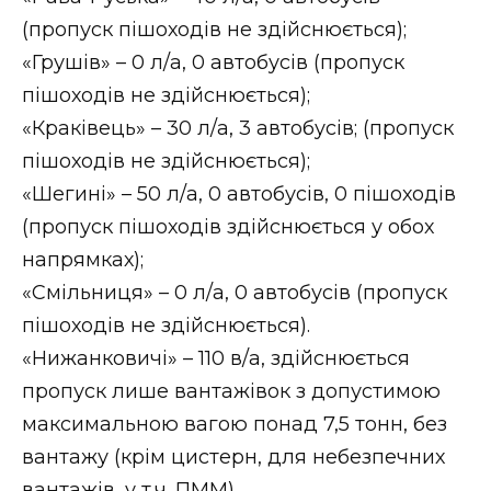
ВІДЕО
(пропуск пішоходів не здійснюється);
«Грушів» – 0 л/а, 0 автобусів (пропуск
пішоходів не здійснюється);
«Краківець» – 30 л/а, 3 автобусів; (пропуск
пішоходів не здійснюється);
«Шегині» – 50 л/а, 0 автобусів, 0 пішоходів
(пропуск пішоходів здійснюється у обох
напрямках);
«Смільниця» – 0 л/а, 0 автобусів (пропуск
пішоходів не здійснюється).
«Нижанковичі» – 110 в/а, здійснюється
пропуск лише вантажівок з допустимою
максимальною вагою понад 7,5 тонн, без
вантажу (крім цистерн, для небезпечних
вантажів, у т.ч. ПММ).