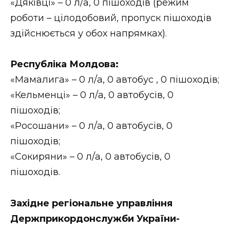
«Дяківці» – 0 л/а, 0 пішоходів (режим
роботи – цілодобовий, пропуск пішоходів
здійснюється у обох напрямках).
Республіка Молдова:
«Мамалига» – 0 л/а, 0 автобус , 0 пішоходів;
«Кельменці» – 0 л/а, 0 автобусів, 0
пішоходів;
«Росошани» – 0 л/а, 0 автобусів, 0
пішоходів;
«Сокиряни» – 0 л/а, 0 автобусів, 0
пішоходів.
Західне регіональне управління
Держприкордонслужби України-