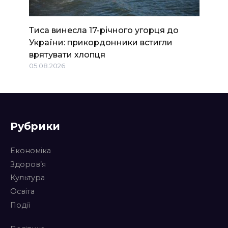
Тиса винесла 17-річного угорця до
України: прикордонники встигли
врятувати хлопця
05.08.2026
Рубрики
Економіка
Здоров’я
Культура
Освіта
Події