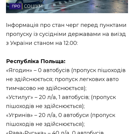
СОЦІУМ
Стиль життя
Втрачений Ужгород
Інформація про стан черг перед пунктами
пропуску із сусідніми державами на виїзд
Втрачений Ужгород (відеоверсія)
з України станом на 12.00:
Республіка Польща:
ЗАКАРПАТСЬКІ НОВИНИ
«Ягодин» – 0 автобусів (пропуск пішоходів
не здійснюється; пропуск легкових авто
тимчасово не здійснюється);
НОВИНИ ЗАХІДНОЇ УКРАЇНИ
«Устилуг» – 20 л/а, 1 автобусів; (пропуск
пішоходів не здійснюється);
ФОТО
«Угринів» – 20 л/а, 0 автобуси (пропуск
пішоходів не здійснюється);
«Рава-Руська» – 40 л/а, 0 автобусів