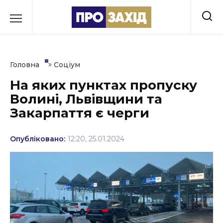
Перейти
до
РУБРИКИ
вмісту
Економіка
»
Головна
Соціум
Здоров’я
На яких пунктах пропуску
Волині, Львівщини та
Культура
Закарпаття є черги
Освіта
Опубліковано:
12:20, 25.01.2024
Події
Політика
Соціум
Спорт