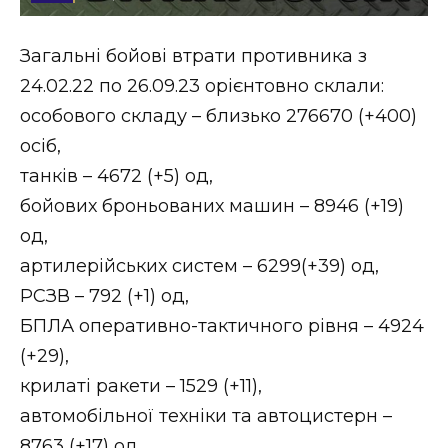
Стиль життя
Загальні бойові втрати противника з
Втрачений Ужгород
24.02.22 по 26.09.23 орієнтовно склали:
Втрачений Ужгород (відеоверсія)
особового складу – близько 276670 (+400)
осіб,
танків – 4672 (+5) од,
бойових броньованих машин – 8946 (+19)
ЗАКАРПАТСЬКІ НОВИНИ
од,
артилерійських систем – 6299(+39) од,
НОВИНИ ЗАХІДНОЇ УКРАЇНИ
РСЗВ – 792 (+1) од,
БПЛА оперативно-тактичного рівня – 4924
(+29),
ФОТО
крилаті ракети – 1529 (+11),
автомобільної техніки та автоцистерн –
8763 (+17) од,