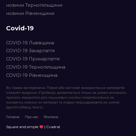
новини Тернопільщини
новини Рівненщини
Covid-19
COVID-19 Львівщина
COVID-19 Закарпаття
COVID-19 Прикарпаття
COVID-19 Тернопільщина
COVID-19 Рівненщина
Всі права застережено. Повне або часткове використання матеріалів
інтернет-видання «ПроЗахід» дозволяється тільки за умови активного,
прямого, відкритого для пошукових систем гіперпосилання на
конкретну новину чи матеріал та згадки першоджерела не нижче
другого абзацу тексту.
Головна
Про нас
Реклама
Square and simple
| Cvadrat