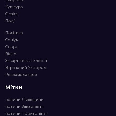
Здоров’я
Культура
Освіта
Події
Політика
Соціум
Спорт
Відео
Закарпатські новини
Втрачений Ужгород
Рекламодавцям
Мітки
новини Львівщини
новини Закарпаття
новини Прикарпаття