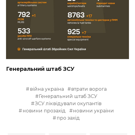
Генеральний штаб ЗСУ
війна україна
втрати ворога
Генеральний штаб ЗСУ
ЗСУ ліквідували окупантів
новини прозахід
новини україни
про захід