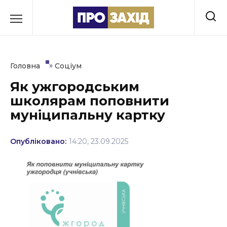
Перейти
до
РУБРИКИ
вмісту
Економіка
»
Головна
Соціум
Здоров’я
Як ужгородським
школярам поповнити
Культура
муніципальну картку
Освіта
Опубліковано:
14:20, 23.09.2025
Події
Політика
Соціум
Спорт