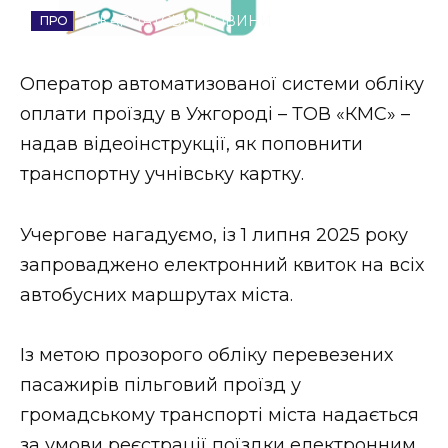
ЗАКАРПАТСЬКІ НОВИНИ
Стиль життя
Втрачений Ужгород
Оператор автоматизованої системи обліку
оплати проїзду в Ужгороді – ТОВ «КМС» –
Втрачений Ужгород (відеоверсія)
надав відеоінструкції, як поповнити
транспортну учнівську картку.
ЗАКАРПАТСЬКІ НОВИНИ
Учергове нагадуємо, із 1 липня 2025 року
запроваджено електронний квиток на всіх
автобусних маршрутах міста.
НОВИНИ ЗАХІДНОЇ УКРАЇНИ
Із метою прозорого обліку перевезених
ФОТО
пасажирів пільговий проїзд у
громадському транспорті міста надається
за умови реєстрації поїздки електронним