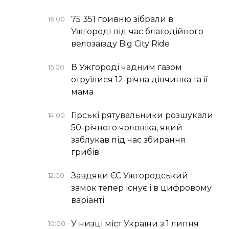
75 351 гривню зібрали в
16:00
Ужгороді під час благодійного
велозаїзду Big Сity Ride
В Ужгороді чадним газом
15:00
отруїлися 12-річна дівчинка та її
мама
Гірські рятувальники розшукали
14:00
50-річного чоловіка, який
заблукав під час збирання
грибів
Завдяки ЄС Ужгородський
12:00
замок тепер існує і в цифровому
варіанті
У низці міст України з 1 липня
10:00