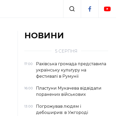
Події
НОВИНИ
я
Втрачений Ужгород
5 СЕРПНЯ
Рахівська громада представила
17:00
українську культуру на
фестивалі в Румунії
Пластуни Мукачева відвідали
16:00
поранених військових
Погрожував людям і
13:00
дебоширив: в Ужгороді