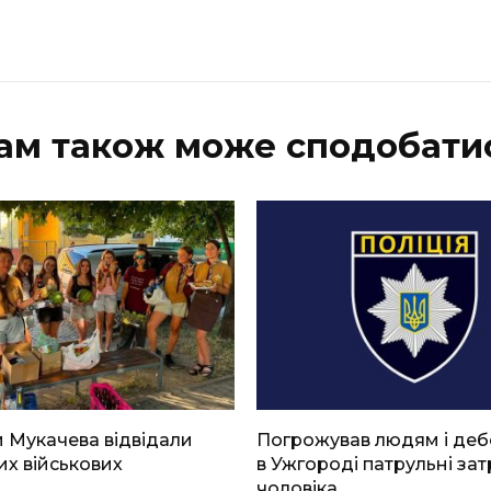
ам також може сподобати
 Мукачева відвідали
Погрожував людям і де
х військових
в Ужгороді патрульні за
чоловіка