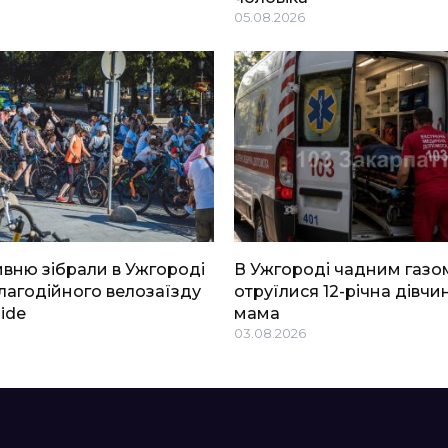
05.08.2026
ривню зібрали в Ужгороді
В Ужгороді чадним газо
благодійного велозаїзду
отруїлися 12-річна дівчин
Ride
мама
03.08.2026