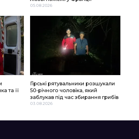
05.08.2026
м
Гірські рятувальники розшукали
ка та її
50-річного чоловіка, який
заблукав під час збирання грибів
03.08.2026