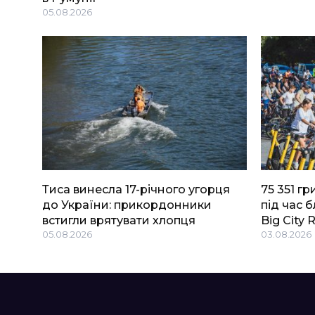
05.08.2026
Тиса винесла 17-річного угорця
75 351 г
до України: прикордонники
під час 
встигли врятувати хлопця
Big Сity 
05.08.2026
03.08.2026