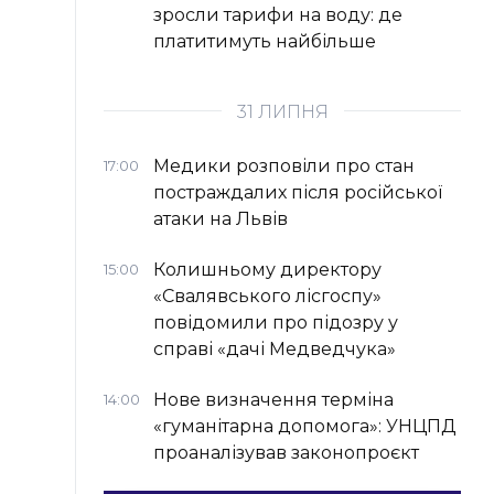
зросли тарифи на воду: де
платитимуть найбільше
31 ЛИПНЯ
Медики розповіли про стан
17:00
постраждалих після російської
атаки на Львів
Колишньому директору
15:00
«Свалявського лісгоспу»
повідомили про підозру у
справі «дачі Медведчука»
Нове визначення терміна
14:00
«гуманітарна допомога»: УНЦПД
проаналізував законопроєкт