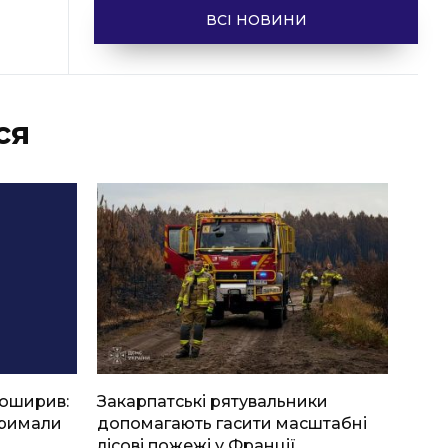
ВСІ НОВИНИ
ся
боширив:
Закарпатські рятувальники
тримали
допомагають гасити масштабні
лісові пожежі у Франції