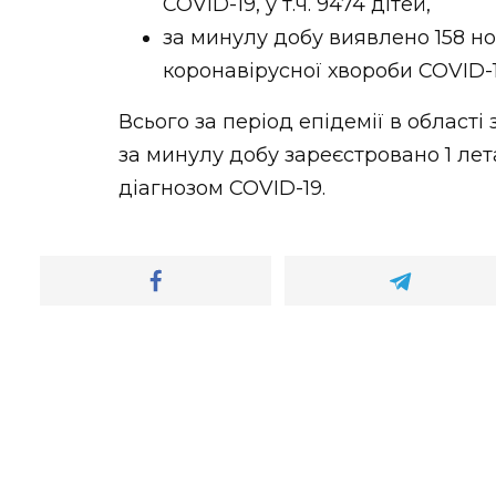
COVID-19, у т.ч. 9474 дітей,
за минулу добу виявлено 158 н
коронавірусної хвороби COVID-19, 
Всього за період епідемії в област
за минулу добу зареєстровано 1 ле
діагнозом COVID-19.