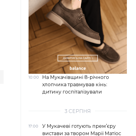
На Мукачівщині 8-річного
10:00
хлопчика травмував кінь:
дитину госпіталізували
3 СЕРПНЯ
У Мукачеві готують прем’єру
17:00
вистави за твором Марії Матіос