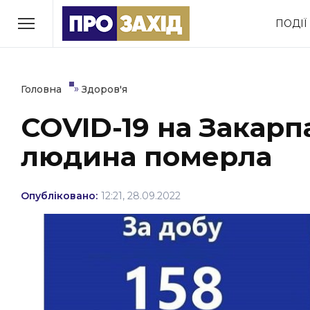
Перейти
ПОДІЇ
до
РУБРИКИ
вмісту
Економіка
Здоров’я
»
Головна
Здоров'я
COVID-19 на Закарпат
Політика
Соціум
людина померла
Втрачений Ужгород
(відеоверсія)
Опубліковано:
12:21, 28.09.2022
ЗАКАРПАТСЬКІ НОВИНИ