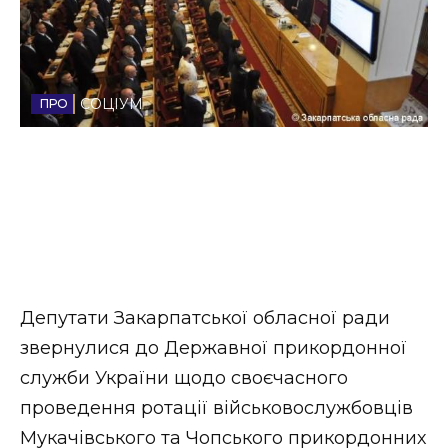
Стиль життя
Втрачений Ужгород
СОЦІУМ
Втрачений Ужгород (відеоверсія)
ЗАКАРПАТСЬКІ НОВИНИ
НОВИНИ ЗАХІДНОЇ УКРАЇНИ
Депутати Закарпатської обласної ради
звернулися до Державної прикордонної
ФОТО
служби України щодо своєчасного
проведення ротації військовослужбовців
Мукачівського та Чопського прикордонних