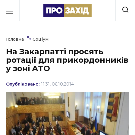
Перейти
до
РУБРИКИ
вмісту
Економіка
»
Головна
Соціум
Здоров’я
На Закарпатті просять
ротації для прикордонників
Культура
у зоні АТО
Освіта
Опубліковано:
11:31, 06.10.2014
Події
Політика
Соціум
Спорт