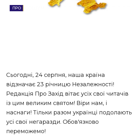
Стиль життя
СОЦІУМ
Втрачений Ужгород
Втрачений Ужгород (відеоверсія)
ЗАКАРПАТСЬКІ НОВИНИ
Сьогодні, 24 серпня, наша країна
відзначає 23 річницю Незалежності!
НОВИНИ ЗАХІДНОЇ УКРАЇНИ
Редакція Про Захід вітає усіх свої читачів
із цим великим святом! Віри нам, і
наснаги! Тільки разом українці подолають
ФОТО
усі свої негаразди. Обов'язково
переможемо!