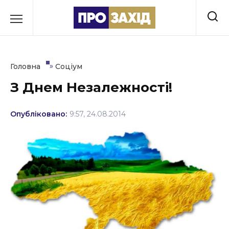
Перейти
до
РУБРИКИ
вмісту
Економіка
»
Головна
Соціум
Здоров’я
З Днем Незалежності!
Культура
Опубліковано:
9:57, 24.08.2014
Освіта
Події
Політика
Соціум
Спорт