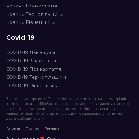
новини Прикарпаття
новини Тернопільщини
новини Рівненщини
Covid-19
COVID-19 Львівщина
COVID-19 Закарпаття
COVID-19 Прикарпаття
COVID-19 Тернопільщина
COVID-19 Рівненщина
Всі права застережено. Повне або часткове використання матеріалів
інтернет-видання «ПроЗахід» дозволяється тільки за умови активного,
прямого, відкритого для пошукових систем гіперпосилання на
конкретну новину чи матеріал та згадки першоджерела не нижче
другого абзацу тексту.
Головна
Про нас
Реклама
Square and simple
| Cvadrat