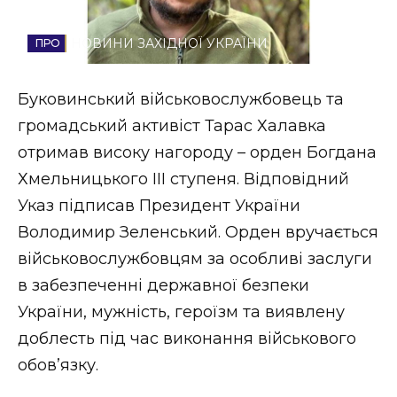
Стиль життя
НОВИНИ ЗАХІДНОЇ УКРАЇНИ
Втрачений Ужгород
Буковинський військовослужбовець та
Втрачений Ужгород (відеоверсія)
громадський активіст Тарас Халавка
отримав високу нагороду – орден Богдана
Хмельницького ІІІ ступеня. Відповідний
ЗАКАРПАТСЬКІ НОВИНИ
Указ підписав Президент України
Володимир Зеленський. Орден вручається
військовослужбовцям за особливі заслуги
НОВИНИ ЗАХІДНОЇ УКРАЇНИ
в забезпеченні державної безпеки
України, мужність, героїзм та виявлену
ФОТО
доблесть під час виконання військового
обов’язку.