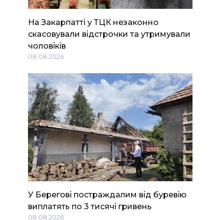
На Закарпатті у ТЦК незаконно
скасовували відстрочки та утримували
чоловіків
08.08.2026
У Берегові постраждалим від буревію
виплатять по 3 тисячі гривень
08.08.2026