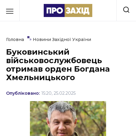
Перейти
до
РУБРИКИ
вмісту
Економіка
»
Головна
Новини Західної України
Здоров’я
Буковинський
військовослужбовець
Культура
отримав орден Богдана
Освіта
Хмельницького
Події
Опубліковано:
15:20, 25.02.2025
Політика
Соціум
Спорт