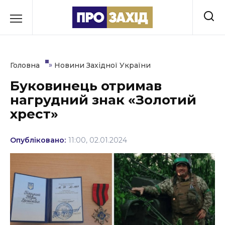
Перейти
до
РУБРИКИ
вмісту
Економіка
»
Головна
Новини Західної України
Здоров’я
Буковинець отримав
нагрудний знак «Золотий
Культура
хрест»
Освіта
Опубліковано:
11:00, 02.01.2024
Події
Політика
Соціум
Спорт