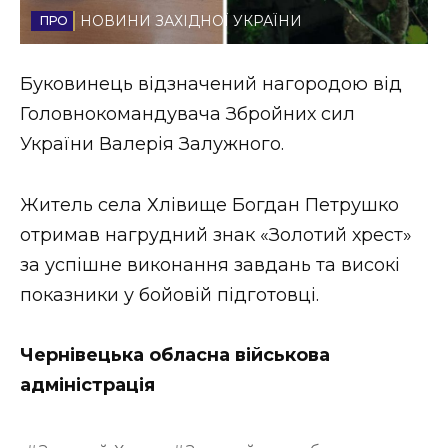
НОВИНИ ЗАХІДНОЇ УКРАЇНИ
Стиль життя
Втрачений Ужгород
Буковинець відзначений нагородою від
Головнокомандувача Збройних сил
Втрачений Ужгород (відеоверсія)
України Валерія Залужного.
Житель села Хлівище Богдан Петрушко
ЗАКАРПАТСЬКІ НОВИНИ
отримав нагрудний знак «Золотий хрест»
за успішне виконання завдань та високі
показники у бойовій підготовці.
НОВИНИ ЗАХІДНОЇ УКРАЇНИ
Чернівецька обласна військова
ФОТО
адміністрація