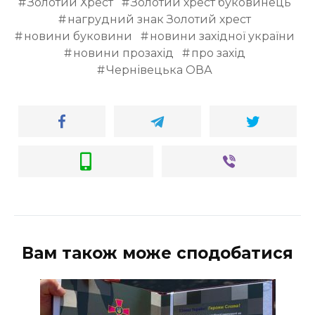
Золотий Хрест
Золотий хрест буковинець
ВІДЕО
нагрудний знак Золотий хрест
новини буковини
новини західної україни
новини прозахід
про захід
Чернівецька ОВА
Вам також може сподобатися